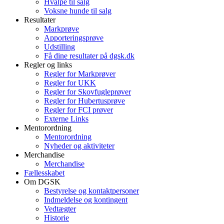
Hvalpe til salg
Voksne hunde til salg
Resultater
Markprøve
Apporteringsprøve
Udstilling
Få dine resultater på dgsk.dk
Regler og links
Regler for Markprøver
Regler for UKK
Regler for Skovfugleprøver
Regler for Hubertusprøve
Regler for FCI prøver
Externe Links
Mentorordning
Mentorordning
Nyheder og aktiviteter
Merchandise
Merchandise
Fællesskabet
Om DGSK
Bestyrelse og kontaktpersoner
Indmeldelse og kontingent
Vedtægter
Historie