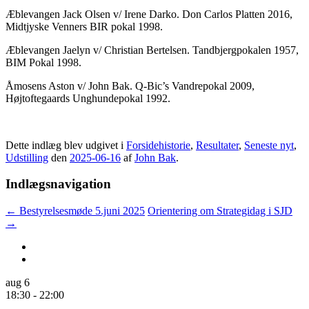
Æblevangen Jack Olsen v/ Irene Darko. Don Carlos Platten 2016,
Midtjyske Venners BIR pokal 1998.
Æblevangen Jaelyn v/ Christian Bertelsen. Tandbjergpokalen 1957,
BIM Pokal 1998.
Åmosens Aston v/ John Bak. Q-Bic’s Vandrepokal 2009,
Højtoftegaards Unghundepokal 1992.
Dette indlæg blev udgivet i
Forsidehistorie
,
Resultater
,
Seneste nyt
,
Udstilling
den
2025-06-16
af
John Bak
.
Indlægsnavigation
←
Bestyrelsesmøde 5.juni 2025
Orientering om Strategidag i SJD
→
aug
6
18:30
-
22:00