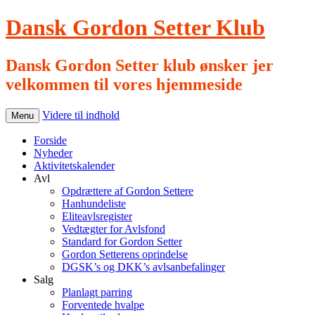
Dansk Gordon Setter Klub
Dansk Gordon Setter klub ønsker jer
velkommen til vores hjemmeside
Videre til indhold
Menu
Forside
Nyheder
Aktivitetskalender
Avl
Opdrættere af Gordon Settere
Hanhundeliste
Eliteavlsregister
Vedtægter for Avlsfond
Standard for Gordon Setter
Gordon Setterens oprindelse
DGSK’s og DKK’s avlsanbefalinger
Salg
Planlagt parring
Forventede hvalpe