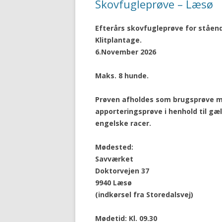
Skovfugleprøve – Læsø
Efterårs skovfugleprøve for ståen
Klitplantage.
6.November 2026
Maks. 8 hunde.
Prøven afholdes som brugsprøve me
apporteringsprøve i henhold til gæ
engelske racer.
Mødested:
Savværket
Doktorvejen 37
9940 Læsø
(indkørsel fra Storedalsvej)
Mødetid: Kl. 09.30