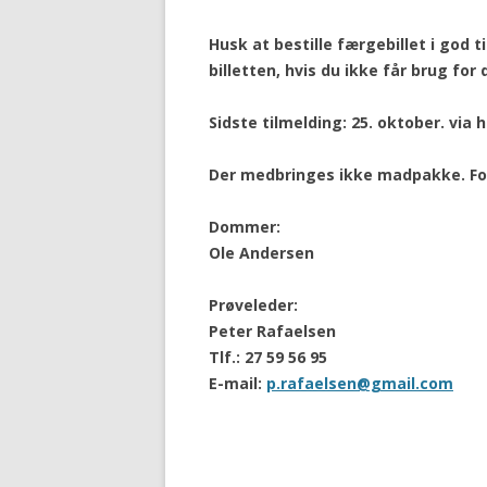
Husk at bestille færgebillet i go
billetten, hvis du ikke får brug for 
Sidste tilmelding: 25. oktober. via
Der medbringes ikke madpakke. Forp
Dommer:
Ole Andersen
Prøveleder:
Peter Rafaelsen
Tlf.: 27 59 56 95
E-mail:
p.rafaelsen@gmail.com