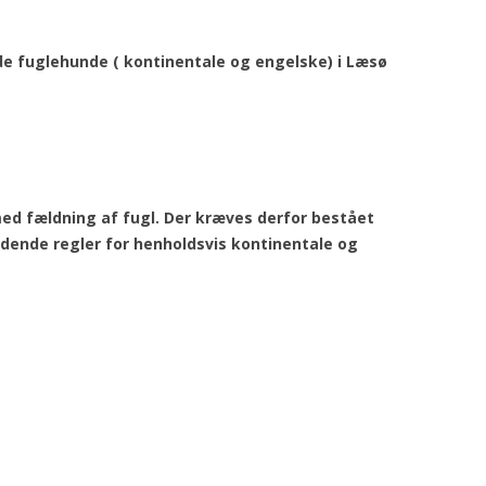
GORDON SETTERENS
ÆRESMEDLEMMER
OPRINDELSE
de fuglehunde ( kontinentale og engelske) i Læsø
MÆRKEDAGE
DGSK’S OG DKK’S
NEKROLOGER
AVLSANBEFALINGER
PRIVATLIVSPOLITIK
KONTOINFORMATIONER OG
d fældning af fugl. Der kræves derfor bestået
MOBILEPAY
ldende regler for henholdsvis kontinentale og
REFERATER FRA
GENERALFORSAMLINGER
REFERATER FRA
BESTYRELSESMØDER