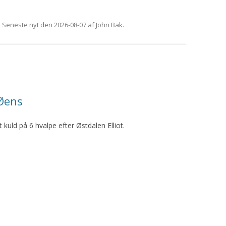
,
Seneste nyt
den
2026-08-07
af
John Bak
.
 Øens
 kuld på 6 hvalpe efter Østdalen Elliot.