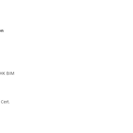
øn
BHK BIM
 Cert.