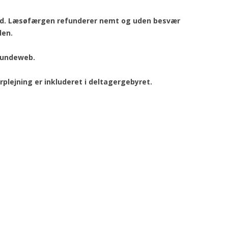
d tid. Læsøfærgen refunderer nemt og uden besvær
den.
 hundeweb.
lejning er inkluderet i deltagergebyret.