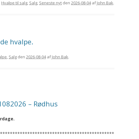
,
Hvalpe til salg
,
Salg
,
Seneste nyt
den
2026-08-04
af
John Bak
.
ede hvalpe.
alpe
,
Salg
den
2026-08-04
af
John Bak
.
01082026 – Rødhus
erdage.
**********************************************