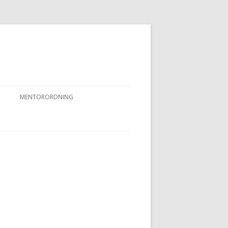
MENTORORDNING
RKPRØVER
MENTORORDNING
NYHEDER OG AKTIVITETER
OVFUGLEPRØVER
BERTUSPRØVE
 PRØVER