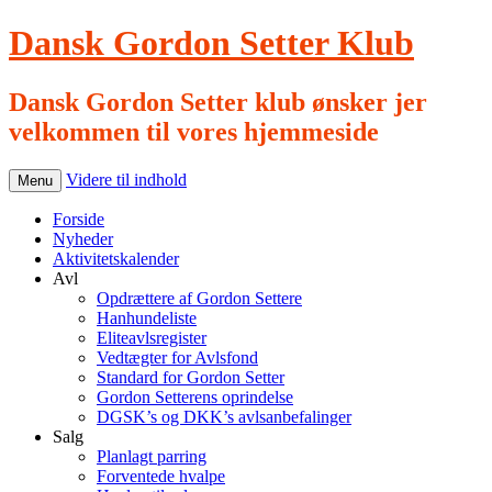
Dansk Gordon Setter Klub
Dansk Gordon Setter klub ønsker jer
velkommen til vores hjemmeside
Videre til indhold
Menu
Forside
Nyheder
Aktivitetskalender
Avl
Opdrættere af Gordon Settere
Hanhundeliste
Eliteavlsregister
Vedtægter for Avlsfond
Standard for Gordon Setter
Gordon Setterens oprindelse
DGSK’s og DKK’s avlsanbefalinger
Salg
Planlagt parring
Forventede hvalpe