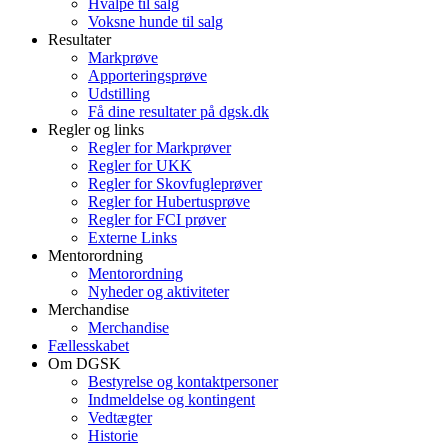
Hvalpe til salg
Voksne hunde til salg
Resultater
Markprøve
Apporteringsprøve
Udstilling
Få dine resultater på dgsk.dk
Regler og links
Regler for Markprøver
Regler for UKK
Regler for Skovfugleprøver
Regler for Hubertusprøve
Regler for FCI prøver
Externe Links
Mentorordning
Mentorordning
Nyheder og aktiviteter
Merchandise
Merchandise
Fællesskabet
Om DGSK
Bestyrelse og kontaktpersoner
Indmeldelse og kontingent
Vedtægter
Historie