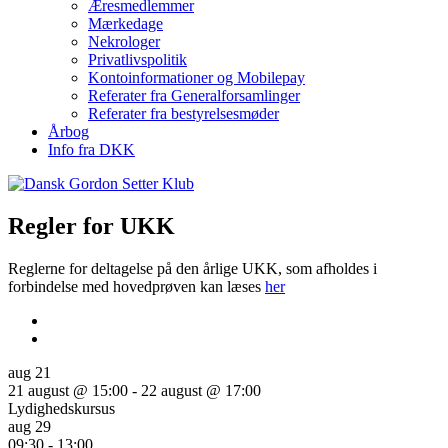
Æresmedlemmer
Mærkedage
Nekrologer
Privatlivspolitik
Kontoinformationer og Mobilepay
Referater fra Generalforsamlinger
Referater fra bestyrelsesmøder
Årbog
Info fra DKK
Regler for UKK
Reglerne for deltagelse på den årlige UKK, som afholdes i
forbindelse med hovedprøven kan læses
her
aug
21
21 august @ 15:00
-
22 august @ 17:00
Lydighedskursus
aug
29
09:30
-
13:00