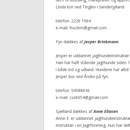
Linda bor ved Tinglev i Sønderjylland.
telefon: 2226 1964
e-mail: fruclem@gmail.com
Fyn dækkes af
Jesper Brinkmann
Jesper er uddannet jagthundeinstruktø
Han har haft stående jagthunde siden 
i både ind og udland. Hundene har altid
Jesper bor ved Årslev på fyn.
telefon: 54588636
e-mail: cxz6054@gmail.com
Sjælland dækkes af
Anne Eliasen
Anne E. er uddannet jagthundeinstruktø
instruktør i en Jagtforening. Hun har d