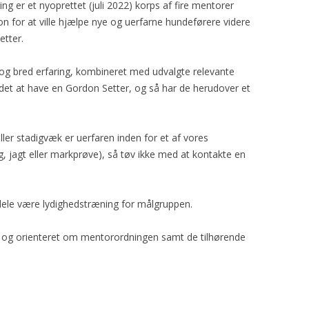
 er et nyoprettet (juli 2022) korps af fire mentorer
GORDON SETTERENS
ÆRESMEDLEMMER
ion for at ville hjælpe nye og uerfarne hundeførere videre
OPRINDELSE
etter.
MÆRKEDAGE
DGSK’S OG DKK’S
NEKROLOGER
og bred erfaring, kombineret med udvalgte relevante
AVLSANBEFALINGER
 det at have en Gordon Setter, og så har de herudover et
PRIVATLIVSPOLITIK
KONTOINFORMATIONER OG
ller stadigvæk er uerfaren inden for et af vores
MOBILEPAY
ng, jagt eller markprøve), så tøv ikke med at kontakte en
REFERATER FRA
GENERALFORSAMLINGER
sdele være lydighedstræning for målgruppen.
REFERATER FRA
BESTYRELSESMØDER
 og orienteret om mentorordningen samt de tilhørende