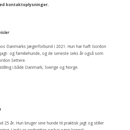
ed kontaktoplysninger.
isler
hos Danmarks Jægerforbund i 2021. Hun har haft Gordon
m jagt- og familiehunde, og de seneste seks år også som
ordon Settere.
stilling i både Danmark, Sverige og Norge.
n
 25 år. Hun bruger sine hunde til praktisk jagt og stiller
tering. Linda er opdrætter og har egen kennel.