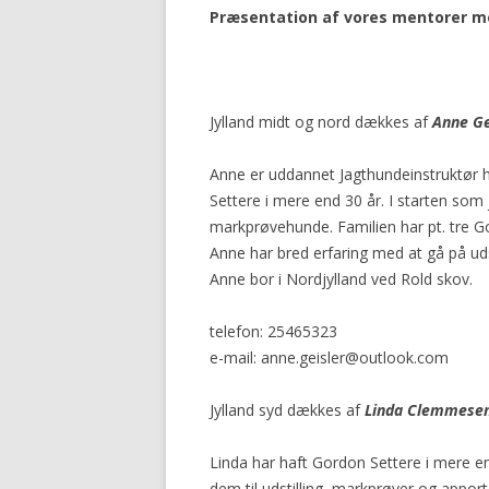
Præsentation af vores mentorer m
Jylland midt og nord dækkes af
Anne Ge
Anne er uddannet Jagthundeinstruktør 
Settere i mere end 30 år. I starten so
markprøvehunde. Familien har pt. tre G
Anne har bred erfaring med at gå på ud
Anne bor i Nordjylland ved Rold skov.
telefon: 25465323
e-mail: anne.geisler@outlook.com
Jylland syd dækkes af
Linda Clemmese
Linda har haft Gordon Settere i mere end
dem til udstilling, markprøver og appor