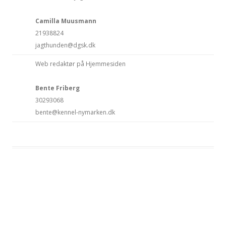
Camilla Muusmann
21938824
jagthunden@dgsk.dk
Web redaktør på Hjemmesiden
Bente Friberg
30293068
bente@kennel-nymarken.dk