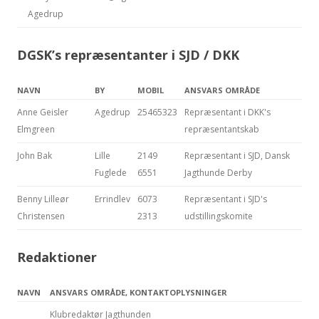
Agedrup
DGSK’s repræsentanter i SJD / DKK
NAVN
BY
MOBIL
ANSVARS OMRÅDE
Anne Geisler
Agedrup
25465323
Repræsentant i DKK's
Elmgreen
repræsentantskab
John Bak
Lille
2149
Repræsentant i SJD, Dansk
Fuglede
6551
Jagthunde Derby
Benny Lilleør
Errindlev
6073
Repræsentant i SJD's
Christensen
2313
udstillingskomite
Redaktioner
NAVN
ANSVARS OMRÅDE, KONTAKTOPLYSNINGER
Klubredaktør Jagthunden