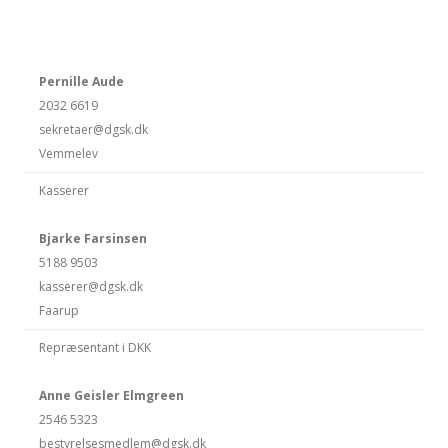
Pernille Aude
2032 6619
sekretaer@dgsk.dk
Vemmelev
Kasserer
Bjarke Farsinsen
5188 9503
kasserer@dgsk.dk
Faarup
Repræsentant i DKK
Anne Geisler Elmgreen
2546 5323
bestyrelsesmedlem@dgsk.dk