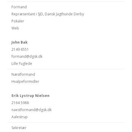
Formand
Repræsentant i SJD, Dansk Jagthunde Derby
Pokaler
Web
John Bak
2149 6551
formand@dgsk.dk
Lille Fuglede
Næstformand
Hvalpeformidler
Erik Lystrup Nielsen
2164 5988
naestformand@dgsk.dk
Aalestrup
Sekretær