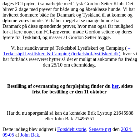
dages FCI prøve, i samarbejde med Tysk Gordon Setter Klub. Det
bliver 2 dage med prøver for både ung og åbenklasse hunde. Vi har
inviteret dommere både fra Danmark og Tyskland til at komme og
dømme vores hunde. Vi håber meget at se mange hunde fra
Danmark på disse spændende prøver, hvor man også får mulighed
for at lære noget om FCI-prøverne, møde Gordon settere og deres
førere fra Tyskland, og masser af Gordon Setter hygge.
Vi har standkvarter på Terkelsbøl Lystfiskeri og Camping (
–
Terkelsbøl Lystfiskeri & Camping (terkelsbol-lystfiskeri.dk)
, hvor vi
har forhånds reserveret hytter så det er muligt at ankomme fra fredag
den 25/10 om eftermiddag.
Bestilling af overnatning og forplejning finder du
her
, sidste
frist for bestilling er den 11 oktober
Har du nu spørgsmål så kan du kontakte Erik Lystrup 21645988
eller John Bak 21496551.
Dette indlæg blev udgivet i
Forsidehistorie
,
Seneste nyt
den
2024-
09-05
af
John Bak
.