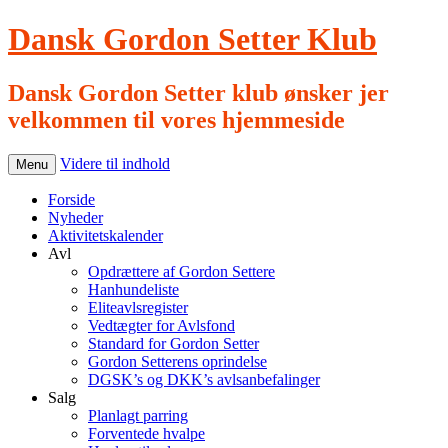
Dansk Gordon Setter Klub
Dansk Gordon Setter klub ønsker jer
velkommen til vores hjemmeside
Videre til indhold
Menu
Forside
Nyheder
Aktivitetskalender
Avl
Opdrættere af Gordon Settere
Hanhundeliste
Eliteavlsregister
Vedtægter for Avlsfond
Standard for Gordon Setter
Gordon Setterens oprindelse
DGSK’s og DKK’s avlsanbefalinger
Salg
Planlagt parring
Forventede hvalpe