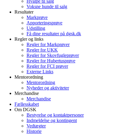
Hvalpe til salg
Voksne hunde til salg
Resultater
Markprøve
Apporteringsprøve
Udstilling
Få dine resultater på dgsk.dk
Regler og links
Regler for Markprøver
Regler for UKK
Regler for Skovfugleprøver
Regler for Hubertusprøve
Regler for FCI prøver
Externe Links
Mentorordning
Mentorordning
Nyheder og aktiviteter
Merchandise
Merchandise
Fællesskabet
Om DGSK
Bestyrelse og kontaktpersoner
Indmeldelse og kontingent
Vedtægter
Historie