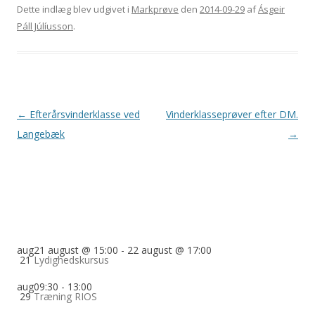
Dette indlæg blev udgivet i
Markprøve
den
2014-09-29
af
Ásgeir
Páll Júlíusson
.
Indlægsnavigation
←
Efterårsvinderklasse ved
Vinderklasseprøver efter DM.
Langebæk
→
aug
21 august @ 15:00
-
22 august @ 17:00
21
Lydighedskursus
aug
09:30
-
13:00
29
Træning RIOS