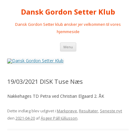
Dansk Gordon Setter Klub
Dansk Gordon Setter klub ønsker jer velkommen til vores
hjemmeside
Videre
Menu
til
indhold
19/03/2021 DISK Tuse Næs
Nakkehages TD Petra ved Christian Elgaard 2. ÅK
Dette indlæg blev udgivet i
Markprøve
,
Resultater
,
Seneste nyt
den
2021-04-20
af
Ásgeir Páll Júlíusson
.