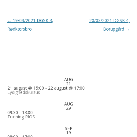
Indlægsnavigation
←
19/03/2021 DGSK 3,
20/03/2021 DGSK 4,
Rødkærsbro
Borupgård
→
AUG
21
21 august @ 15:00
-
22 august @ 17:00
Lydighedskursus
AUG
29
09:30
-
13:00
Træning RIOS
SEP
19
08:00
-
17:00