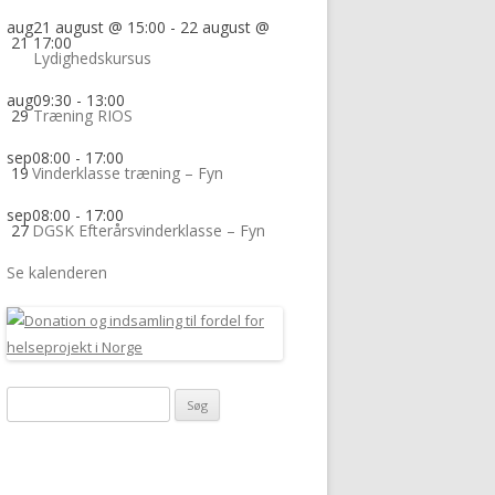
aug
21 august @ 15:00
-
22 august @
21
17:00
Lydighedskursus
aug
09:30
-
13:00
29
Træning RIOS
sep
08:00
-
17:00
19
Vinderklasse træning – Fyn
sep
08:00
-
17:00
27
DGSK Efterårsvinderklasse – Fyn
Se kalenderen
Søg
efter: