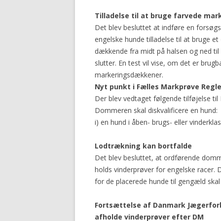
Tilladelse til at bruge farvede m
Det blev besluttet at indføre en forsøg
engelske hunde tilladelse til at bruge 
dækkende fra midt på halsen og ned til 
slutter. En test vil vise, om det er brug
markeringsdækkener.
Nyt punkt i Fælles Markprøve Regler
Der blev vedtaget følgende tilføjelse til
Dommeren skal diskvalificere en hund:
i) en hund i åben- brugs- eller vinderkla
Lodtrækning kan bortfalde
Det blev besluttet, at ordførende domm
holds vinderprøver for engelske racer. D
for de placerede hunde til gengæld ska
Fortsættelse af Danmark Jægerforbu
afholde vinderprøver efter DM