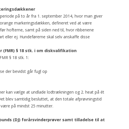
GORDON SETTERENS
ÆRESMEDLEMMER
arkeringsdækkener
OPRINDELSE
speriode på to år fra 1. september 2014, hvor man giver
MÆRKEDAGE
et orange markeringsdækken, defineret ved at være
DGSK’S OG DKK’S
NEKROLOGER
før hofterne, samt på siden ned til, hvor ribbenene
AVLSANBEFALINGER
bart eller ej. Hundeførerne skal selv anskaffe disse
PRIVATLIVSPOLITIK
 (FMR) § 18 stk. i om diskvalifikation
KONTOINFORMATIONER OG
 FMR § 18 stk. 1:
MOBILEPAY
sse der bevidst går fugl op
REFERATER FRA
GENERALFORSAMLINGER
REFERATER FRA
er kan vælge at undlade lodtrækningen og 2. heat på ét
BESTYRELSESMØDER
et blev samtidig besluttet, at den totale afprøvningstid
l være på mindst 25 minutter.
nds (DJ) forårsvinderprøver samt tilladelse til at