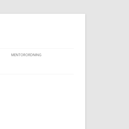
MENTORORDNING
RKPRØVER
MENTORORDNING
NYHEDER OG AKTIVITETER
OVFUGLEPRØVER
BERTUSPRØVE
 PRØVER