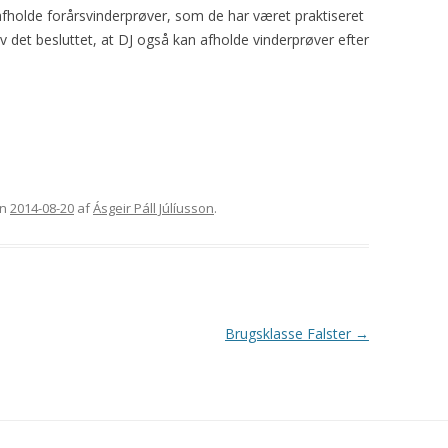
afholde forårsvinderprøver, som de har været praktiseret
v det besluttet, at DJ også kan afholde vinderprøver efter
n
2014-08-20
af
Ásgeir Páll Júlíusson
.
Brugsklasse Falster
→