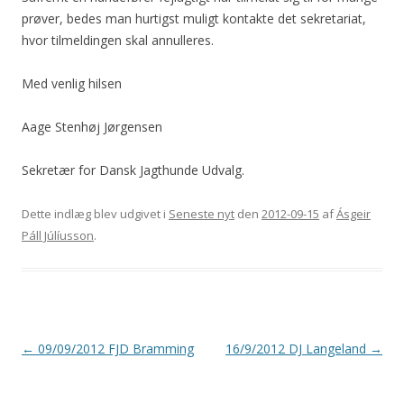
prøver, bedes man hurtigst muligt kontakte det sekretariat,
hvor tilmeldingen skal annulleres.
Med venlig hilsen
Aage Stenhøj Jørgensen
Sekretær for Dansk Jagthunde Udvalg.
Dette indlæg blev udgivet i
Seneste nyt
den
2012-09-15
af
Ásgeir
Páll Júlíusson
.
Indlægsnavigation
←
09/09/2012 FJD Bramming
16/9/2012 DJ Langeland
→