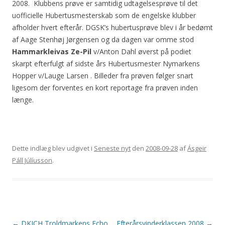
2008. Klubbens prøve er samtidig udtagelsesprøve til det
uofficielle Hubertusmesterskab som de engelske klubber
afholder hvert efterår. DGSK’s hubertusprøve blev i år bedømt
af Aage Stenhøj Jørgensen og da dagen var omme stod
Hammarkleivas Ze-Pil
v/Anton Dahl øverst på podiet
skarpt efterfulgt af sidste års Hubertusmester Nymarkens
Hopper v/Lauge Larsen . Billeder fra prøven følger snart
ligesom der forventes en kort reportage fra prøven inden
længe.
Dette indlæg blev udgivet i
Seneste nyt
den
2008-09-28
af
Ásgeir
Páll Júlíusson
.
Indlægsnavigation
←
DKJCH Troldmarkens Echo
Efterårsvinderklassen 2008
→