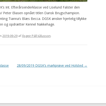
’s Int. Efterårsvinderklasse ved Liselund Falster den
 Peter Eliasen opnået titlen Dansk Brugschampion.
ting Tianna’s Blæs Becca. DGSK ønsker hjertelig tillykke
iasen og opdrætter Kennel Nakkehage.
n
2019-09-29
af
Ásgeir Páll Júlíusson
.
klasse
28/09/2019 DGSK’s markprøve ved Holsted
→