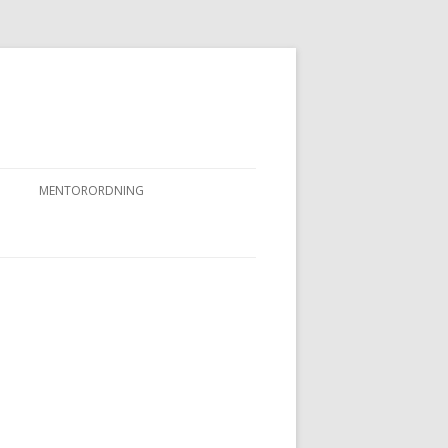
MENTORORDNING
RKPRØVER
MENTORORDNING
NYHEDER OG AKTIVITETER
OVFUGLEPRØVER
BERTUSPRØVE
 PRØVER