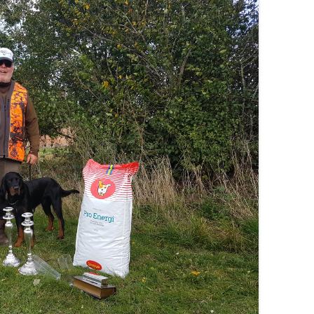
GORDON SETTERENS
ÆRESMEDLEMMER
OPRINDELSE
MÆRKEDAGE
DGSK’S OG DKK’S
NEKROLOGER
AVLSANBEFALINGER
PRIVATLIVSPOLITIK
KONTOINFORMATIONER OG
MOBILEPAY
REFERATER FRA
GENERALFORSAMLINGER
REFERATER FRA
BESTYRELSESMØDER