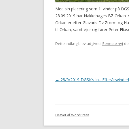
Med sin placering som 1. vinder på DGSK
28.09.2019 har Nakkehages BZ Orkan v/
Orkan er efter Glavaris Dv Ztorm og Hun
til Orkan, samt ejer og fører Peter El
Dette indlæg blev udgivet i
Seneste nyt
de
Indlægsnavigation
←
28/9/2019 DGSK’s Int. Efterårsvinder
Drevet af WordPress