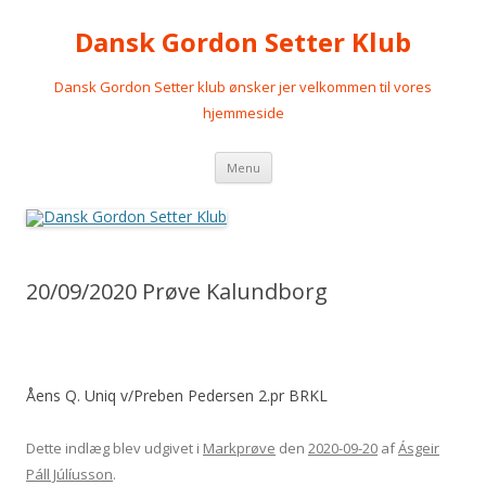
Dansk Gordon Setter Klub
Dansk Gordon Setter klub ønsker jer velkommen til vores
hjemmeside
Videre
Menu
til
indhold
20/09/2020 Prøve Kalundborg
Åens Q. Uniq v/Preben Pedersen 2.pr BRKL
Dette indlæg blev udgivet i
Markprøve
den
2020-09-20
af
Ásgeir
Páll Júlíusson
.