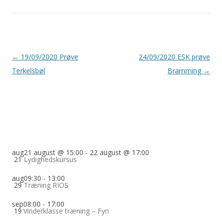
Indlægsnavigation
←
19/09/2020 Prøve
24/09/2020 ESK prøve
Terkelsbøl
Bramming
→
aug
21 august @ 15:00
-
22 august @ 17:00
21
Lydighedskursus
aug
09:30
-
13:00
29
Træning RIOS
sep
08:00
-
17:00
19
Vinderklasse træning – Fyn