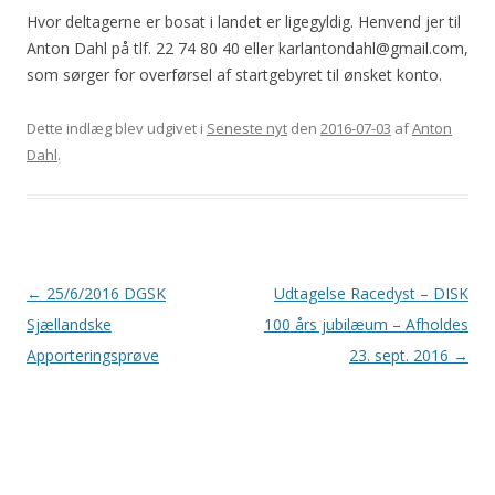
Hvor deltagerne er bosat i landet er ligegyldig. Henvend jer til
Anton Dahl på tlf. 22 74 80 40 eller karlantondahl@gmail.com,
som sørger for overførsel af startgebyret til ønsket konto.
Dette indlæg blev udgivet i
Seneste nyt
den
2016-07-03
af
Anton
Dahl
.
Indlægsnavigation
←
25/6/2016 DGSK
Udtagelse Racedyst – DISK
Sjællandske
100 års jubilæum – Afholdes
Apporteringsprøve
23. sept. 2016
→