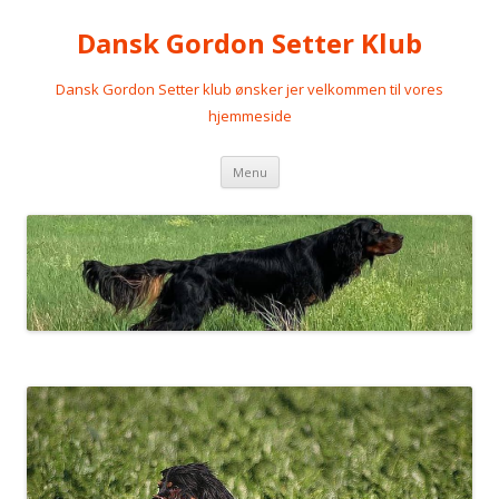
Dansk Gordon Setter Klub
Dansk Gordon Setter klub ønsker jer velkommen til vores
hjemmeside
Videre
Menu
til
indhold