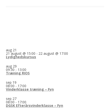
aug
21
21 august @ 15:00
-
22 august @ 17:00
Lydighedskursus
aug
29
09:30
-
13:00
Træning RIOS
sep
19
08:00
-
17:00
Vinderklasse træning – Fyn
sep
27
08:00
-
17:00
DGSK Efterårsvinderklasse – Fyn