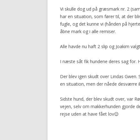
Vi skulle dog ud på græsmark nr. 2 (s
har en situation, som fører til, at der b
fugle, og det kunne vi (hånden på hjert
åbne mark og i alle remiser.
Alle havde nu haft 2 slip og Joakim valg
I næste såt fik hundene deres sag for. H
Der blev igen skudt over Lindas Gwen. 
en situation, men der nåede desværre ik
Sidste hund, der blev skudt over, var R
vejen, selv om makkerhunden gjorde de
rejse uden at have fået lov😉