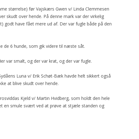
amme størrelse) før Vajskærs Gwen v/ Linda Clemmesen
liver skudt over hende. På denne mark var der virkelig
et) godt have fået mere ud af. Der var fugle både på den
te de 6 hunde, som gik videre til næste såt.
er var smalt, og der var krat, og der var fugle.
Sydåens Luna v/ Erik Schøt-Bæk havde helt sikkert også
ke at blive skudt over hende.
ørosviddas Kjeld v/ Martin Hvidberg, som holdt den hele
t en smule svært ved at prøve at stjæle standen og