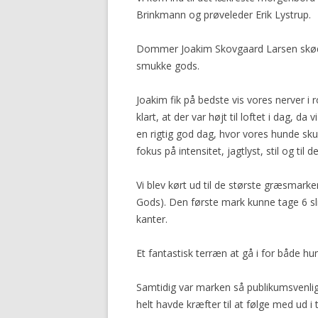
Brinkmann og prøveleder Erik Lystrup.
Dommer Joakim Skovgaard Larsen skød 
smukke gods.
Joakim fik på bedste vis vores nerver i 
klart, at der var højt til loftet i dag, d
en rigtig god dag, hvor vores hunde skul
fokus på intensitet, jagtlyst, stil og til d
Vi blev kørt ud til de største græsmarke
Gods). Den første mark kunne tage 6 sli
kanter.
Et fantastisk terræn at gå i for både h
Samtidig var marken så publikumsvenlig,
helt havde kræfter til at følge med ud i 