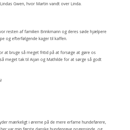
Lindas Gwen, hvor Martin vandt over Linda.
 hvor resten af familien Brinkmann og deres søde hjælpere
e og efterfølgende kager til kaffen.
 for at bruge så meget fritid på at forsøge at gøre os
 så meget tak til Aijan og Mathilde for at sørge så godt
!
 lyder mærkeligt i ørerne på de mere erfarne hundeførere,
t her var min første danske hundeprøve nogensinde, og