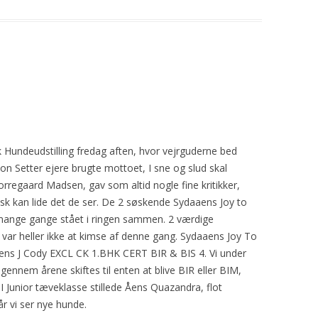
undeudstilling fredag aften, hvor vejrguderne bed
on Setter ejere brugte mottoet, I sne og slud skal
regaard Madsen, gav som altid nogle fine kritikker,
isk kan lide det de ser. De 2 søskende Sydaaens Joy to
ange gange stået i ringen sammen. 2 værdige
 var heller ikke at kimse af denne gang. Sydaaens Joy To
s J Cody EXCL CK 1.BHK CERT BIR & BIS 4. Vi under
r gennem årene skiftes til enten at blive BIR eller BIM,
I Junior tæveklasse stillede Åens Quazandra, flot
år vi ser nye hunde.