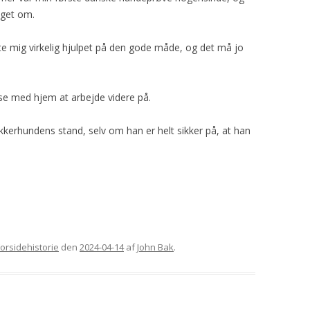
oget om.
te mig virkelig hjulpet på den gode måde, og det må jo
se med hjem at arbejde videre på.
kerhundens stand, selv om han er helt sikker på, at han
Forsidehistorie
den
2024-04-14
af
John Bak
.