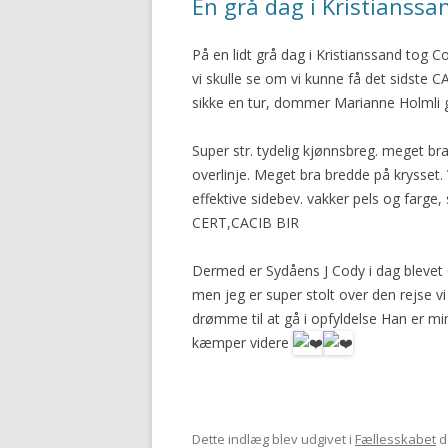
En grå dag i Kristianssa
På en lidt grå dag i Kristianssand tog Co
vi skulle se om vi kunne få det sidste 
sikke en tur, dommer Marianne Holmli ga
Super str. tydelig kjønnsbreg. meget br
overlinje. Meget bra bredde på krysse
effektive sidebev. vakker pels og farge,
CERT,CACIB BIR
Dermed er Sydåens J Cody i dag blevet C
men jeg er super stolt over den rejse vi
drømme til at gå i opfyldelse Han er m
kæmper videre
Dette indlæg blev udgivet i
Fællesskabet
d