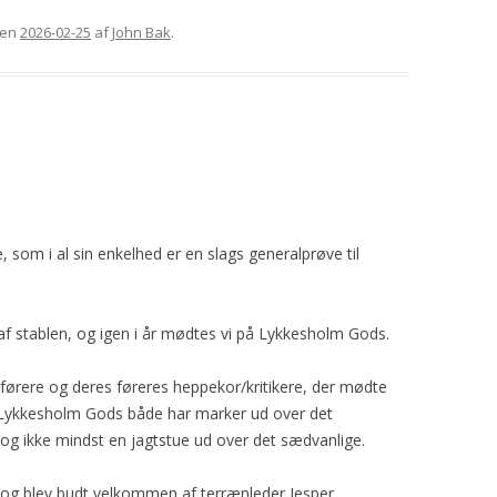
en
2026-02-25
af
John Bak
.
 som i al sin enkelhed er en slags generalprøve til
 af stablen, og igen i år mødtes vi på Lykkesholm Gods.
førere og deres føreres heppekor/kritikere, der mødte
 at Lykkesholm Gods både har marker ud over det
 og ikke mindst en jagtstue ud over det sædvanlige.
 og blev budt velkommen af terrænleder Jesper