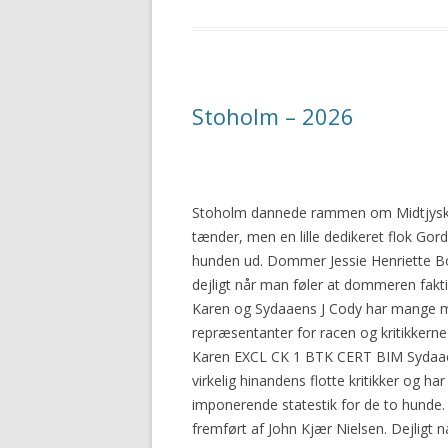
Stoholm – 2026
Stoholm dannede rammen om Midtjysk H
tænder, men en lille dedikeret flok Gord
hunden ud. Dommer Jessie Henriette Bor
dejligt når man føler at dommeren fakt
Karen og Sydaaens J Cody har mange m
repræsentanter for racen og kritikkerne
Karen EXCL CK 1 BTK CERT BIM Sydaaen
virkelig hinandens flotte kritikker og ha
imponerende statestik for de to hunde. 
fremført af John Kjær Nielsen. Dejligt n