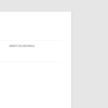
MENTORORDNING
RKPRØVER
MENTORORDNING
NYHEDER OG AKTIVITETER
OVFUGLEPRØVER
BERTUSPRØVE
 PRØVER