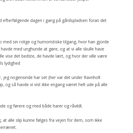
efterfølgende dagen i gang på gårdspladsen foran det
ro med sin rolige og humoristiske tilgang, hvor han gjorde
a vi havde med unghunde at gøre, og at vi alle skulle have
le vise det bedste, de havde lært, og hvor der ville være
els lydighed
r, jeg nogensinde har set (her var det under Ravnholt
p, og så havde vi vist ikke engang været helt ude på alle
unde og førere og med både harer og råvildt.
 at alle slip kunne følges fra vejen for dem, som ikke
terrænet.