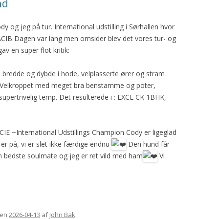
nd
GORDON SETTERENS
ÆRESMEDLEMMER
OPRINDELSE
dy og jeg på tur. International udstilling i Sørhallen hvor
MÆRKEDAGE
CACIB Dagen var lang men omsider blev det vores tur- og
DGSK’S OG DKK’S
NEKROLOGER
v en super flot kritik:
AVLSANBEFALINGER
PRIVATLIVSPOLITIK
a bredde og dybde i hode, velplasserte ører og stram
t. Velkroppet med meget bra benstamme og poter,
KONTOINFORMATIONER OG
 supertrivelig temp. Det resulterede i : EXCL CK 1BHK,
MOBILEPAY
REFERATER FRA
IE ~International Udstillings Champion Cody er ligeglad
GENERALFORSAMLINGER
 er på, vi er slet ikke færdige endnu
Den hund får
REFERATER FRA
in bedste soulmate og jeg er ret vild med ham
Vi
BESTYRELSESMØDER
en
2026-04-13
af
John Bak
.