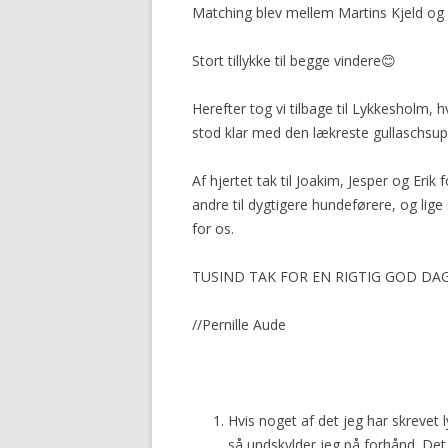
Matching blev mellem Martins Kjeld og 
Stort tillykke til begge vindere😊
Herefter tog vi tilbage til Lykkesholm,
stod klar med den lækreste gullaschsupp
Af hjertet tak til Joakim, Jesper og Erik
andre til dygtigere hundeførere, og lige
for os.
TUSIND TAK FOR EN RIGTIG GOD DAG
//Pernille Aude
Hvis noget af det jeg har skrevet
så undskylder jeg på forhånd. De