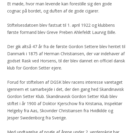
Et møde, hvor man levende kan forestille sig den gode
cognac på bordet, og duften af de gode cigarer.
Stiftelsesdatoen blev fastsat til 1. april 1922 og klubbens
første formand blev Greve Preben Ahlefeldt Laurvig Bille.
Der gik altså 47 år fra de første Gordon Settere blev hentet til
Danmark i 1875 af Herman Christiansen, der var indehaver af
godset Rask ved Horsens, til der blev dannet en officiel dansk
klub for Gordon Setter ejere.
Forud for stiftelsen af DGSK blev racens interesse varetaget
igennem et samarbejde i det, der den gang hed Skandinavisk
Gordon Setter Klub. Skandinavisk Gordon Setter Klub blev
stiftet i år 1900 af Doktor Kjerschow fra Kristania, Inspektør
Helgeby fra Aas, Skovrider Christiansen fra Hvidkilde og
Jesper Swedenborg fra Sverige.
Med undtagelse af nogle af årene under 2. verdenskrig har