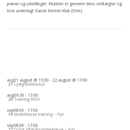
prøver og udstillinger. Klubben er gennem dens vedtægter og
love underlagt Dansk Kennel Klub (DKK).
aug
21 august @ 15:00
-
22 august @ 17:00
21
Lydighedskursus
aug
09:30
-
13:00
29
Træning RIOS
sep
08:00
-
17:00
19
Vinderklasse træning – Fyn
sep
08:00
-
17:00
27
DGSK Efterårsvinderklasse – Fyn