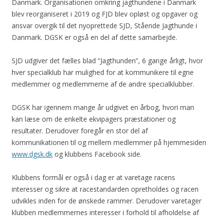
Danmark. Organisationen omkring jagthundene i Danmark
blev reorganiseret i 2019 og FJD blev opløst og opgaver og
ansvar overgik til det nyoprettede SJD, Stående Jagthunde i
Danmark. DGSK er også en del af dette samarbejde.
SJD udgiver det fælles blad ”Jagthunden”, 6 gange årligt, hvor
hver specialklub har mulighed for at kommunikere til egne
medlemmer og medlemmerne af de andre specialklubber.
DGSK har igennem mange år udgivet en årbog, hvori man
kan læse om de enkelte ekvipagers præstationer og
resultater. Derudover foregår en stor del af
kommunikationen til og mellem medlemmer på hjemmesiden
www.dgsk.dk
og klubbens Facebook side.
Klubbens formål er også i dag er at varetage racens
interesser og sikre at racestandarden opretholdes og racen
udvikles inden for de ønskede rammer. Derudover varetager
klubben medlemmernes interesser i forhold til afholdelse af