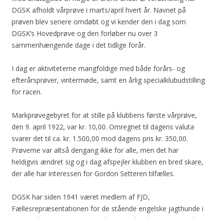
DGSK afholdt vårprøve i marts/april hvert år. Navnet på
prøven blev senere omdøbt og vi kender den i dag som
DGSK’s Hovedprøve og den forløber nu over 3
sammenhængende dage i det tidlige forår.
I dag er aktiviteterne mangfoldige med både forårs- og
efterårsprøver, vintermøde, samt en årlig specialklubudstilling
for racen.
Markprøvegebyret for at stille på klubbens første vårprøve,
den 9. april 1922, var kr. 10,00. Omregnet til dagens valuta
svarer det til ca. kr. 1.500,00 mod dagens pris kr. 350,00.
Prøverne var altså dengang ikke for alle, men det har
heldigvis ændret sig og i dag afspejler klubben en bred skare,
der alle har interessen for Gordon Setteren tilfælles.
DGSK har siden 1941 været medlem af FJD,
Fællesrepræsentationen for de stående engelske jagthunde i