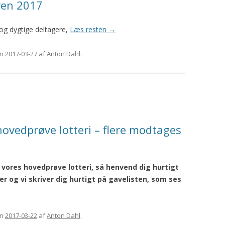
ven 2017
e og dygtige deltagere,
Læs resten
→
n
2017-03-27
af
Anton Dahl
.
 hovedprøve lotteri – flere modtages
vores hovedprøve lotteri, så henvend dig hurtigt
r og vi skriver dig hurtigt på gavelisten, som ses
n
2017-03-22
af
Anton Dahl
.