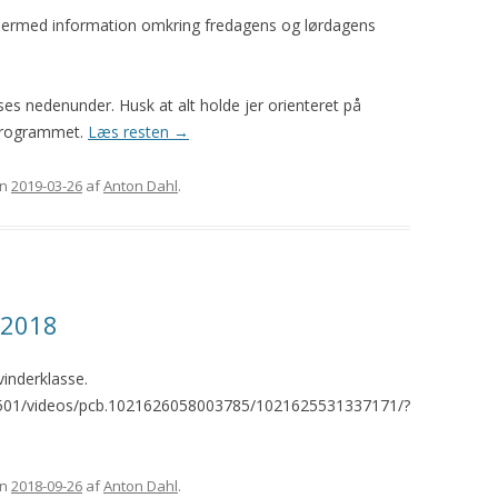
ermed information omkring fredagens og lørdagens
es nedenunder. Husk at alt holde jer orienteret på
 programmet.
Læs resten
→
n
2019-03-26
af
Anton Dahl
.
K 2018
vinderklasse.
.501/videos/pcb.1021626058003785/1021625531337171/?
n
2018-09-26
af
Anton Dahl
.