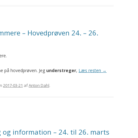
mmere – Hovedprøven 24. – 26.
ere.
ne på hovedprøven. Jeg
understreger
,
Læs resten
→
n
2017-03-21
af
Anton Dahl
.
og information – 24. til 26. marts