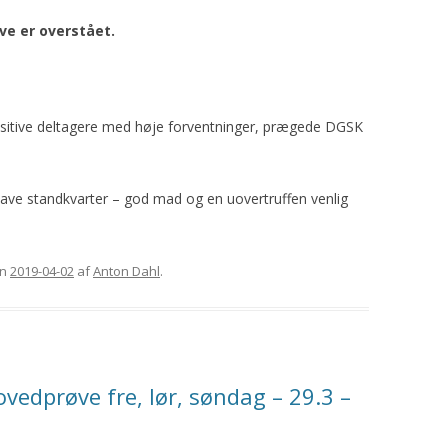
GORDON SETTERENS
ÆRESMEDLEMMER
e er overstået.
OPRINDELSE
MÆRKEDAGE
DGSK’S OG DKK’S
NEKROLOGER
AVLSANBEFALINGER
ositive deltagere med høje forventninger, prægede DGSK
PRIVATLIVSPOLITIK
KONTOINFORMATIONER OG
 have standkvarter – god mad og en uovertruffen venlig
MOBILEPAY
REFERATER FRA
n
GENERALFORSAMLINGER
2019-04-02
af
Anton Dahl
.
REFERATER FRA
BESTYRELSESMØDER
edprøve fre, lør, søndag – 29.3 –