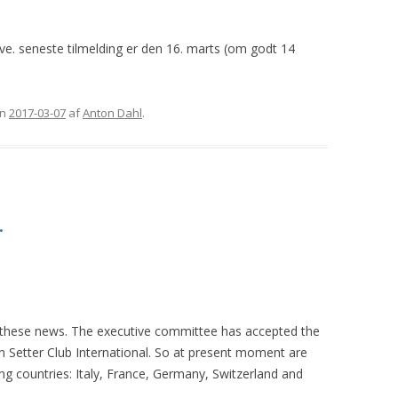
e. seneste tilmelding er den 16. marts (om godt 14
n
2017-03-07
af
Anton Dahl
.
.
de these news. The executive committee has accepted the
n Setter Club International. So at present moment are
g countries: Italy, France, Germany, Switzerland and