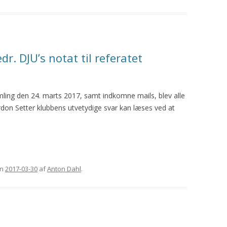
r. DJU’s notat til referatet
ling den 24. marts 2017, samt indkomne mails, blev alle
on Setter klubbens utvetydige svar kan læses ved at
n
2017-03-30
af
Anton Dahl
.