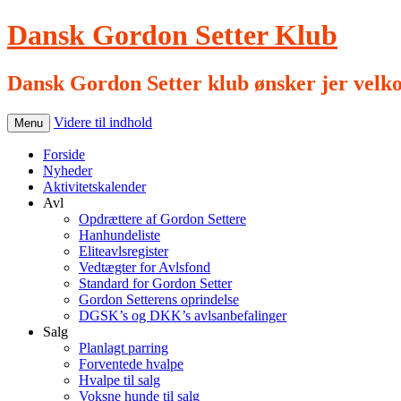
Dansk Gordon Setter Klub
Dansk Gordon Setter klub ønsker jer velk
Videre til indhold
Menu
Forside
Nyheder
Aktivitetskalender
Avl
Opdrættere af Gordon Settere
Hanhundeliste
Eliteavlsregister
Vedtægter for Avlsfond
Standard for Gordon Setter
Gordon Setterens oprindelse
DGSK’s og DKK’s avlsanbefalinger
Salg
Planlagt parring
Forventede hvalpe
Hvalpe til salg
Voksne hunde til salg