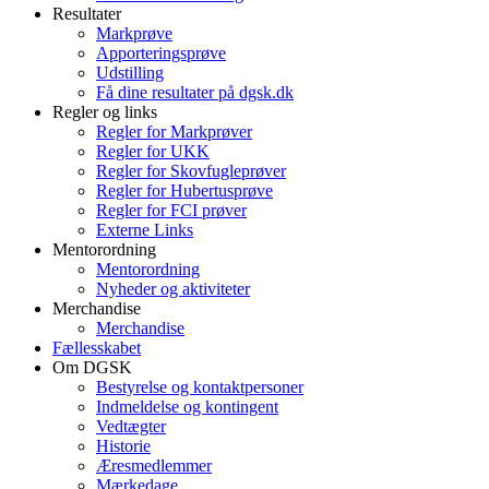
Resultater
Markprøve
Apporteringsprøve
Udstilling
Få dine resultater på dgsk.dk
Regler og links
Regler for Markprøver
Regler for UKK
Regler for Skovfugleprøver
Regler for Hubertusprøve
Regler for FCI prøver
Externe Links
Mentorordning
Mentorordning
Nyheder og aktiviteter
Merchandise
Merchandise
Fællesskabet
Om DGSK
Bestyrelse og kontaktpersoner
Indmeldelse og kontingent
Vedtægter
Historie
Æresmedlemmer
Mærkedage