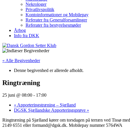
Nekrologer
Privatlivspolitik
Kontoinformationer og Mobilepay
Referater fra Generalforsamlinger
Referater fra bestyrelsesmøder
Årbog
Info fra DKK
« Alle Begivenheder
Denne begivenhed er allerede afholdt.
Ringtræning
25 juni @ 08:00
-
17:00
«
Apporteringstræning – Sjælland
DGSK Sjællandske Apporteringsprøve
»
Ringtræning på Sjælland kører om torsdagen på terræn ved Tissø med C
2149 6551 eller formand@dgsk.dk. Mobilepay nummer 5764WA