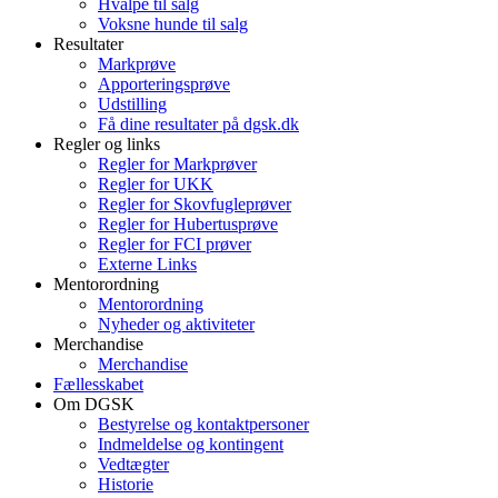
Hvalpe til salg
Voksne hunde til salg
Resultater
Markprøve
Apporteringsprøve
Udstilling
Få dine resultater på dgsk.dk
Regler og links
Regler for Markprøver
Regler for UKK
Regler for Skovfugleprøver
Regler for Hubertusprøve
Regler for FCI prøver
Externe Links
Mentorordning
Mentorordning
Nyheder og aktiviteter
Merchandise
Merchandise
Fællesskabet
Om DGSK
Bestyrelse og kontaktpersoner
Indmeldelse og kontingent
Vedtægter
Historie