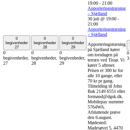
19:00
-
21:00
Apporteringstræning
– Sjælland
30 juli @ 19:00
-
21:00
Apporteringstræning
– Sjælland
0
0
0
begivenheder
begivenheder
begivenheder
Apporteringstræning
27
28
29
på Sjælland kører
0
0
0
0
om torsdagen på
begivenheder,
begivenheder,
begivenheder,
3
terræn ved Tissø. Vi
27
28
29
kører 5 aftener.
Prisen er 300 kr for
alle 10 gange, eller
70 kr pr gang.
Tilmelding til John
Bak 2149 6551 eller
formand@dgsk.dk.
Mobilepay nummer
5764WA.
Afsluttende prøve
den 6.august.
Mødested:
Madesøvej 5, 4470