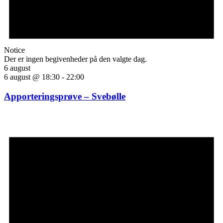
Notice
Der er ingen begivenheder på den valgte dag.
6 august
6 august @ 18:30
-
22:00
Apporteringsprøve – Svebølle