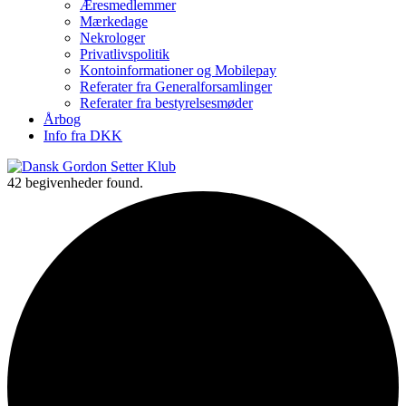
Æresmedlemmer
Mærkedage
Nekrologer
Privatlivspolitik
Kontoinformationer og Mobilepay
Referater fra Generalforsamlinger
Referater fra bestyrelsesmøder
Årbog
Info fra DKK
42 begivenheder found.