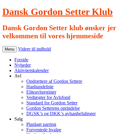
Dansk Gordon Setter Klub
Dansk Gordon Setter klub ønsker jer
velkommen til vores hjemmeside
Videre til indhold
Menu
Forside
Nyheder
Aktivitetskalender
Avl
Opdrættere af Gordon Settere
Hanhundeliste
Eliteavlsregister
Vedtægter for Avlsfond
Standard for Gordon Setter
Gordon Setterens oprindelse
DGSK’s og DKK’s avlsanbefalinger
Salg
Planlagt parring
Forventede hvalpe