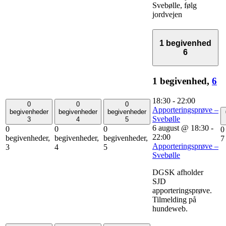
Svebølle, følg
jordvejen
1 begivenhed
6
1 begivenhed,
6
18:30
-
22:00
0
0
0
Apporteringsprøve –
begivenheder
begivenheder
begivenheder
Svebølle
3
4
5
6 august @ 18:30
-
0
0
0
0
22:00
begivenheder,
begivenheder,
begivenheder,
7
Apporteringsprøve –
3
4
5
Svebølle
DGSK afholder
SJD
apporteringsprøve.
Tilmelding på
hundeweb.