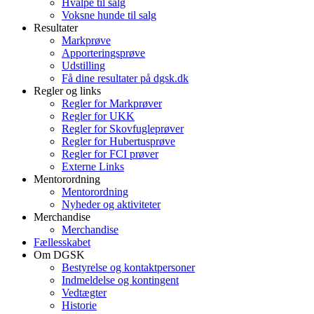
Hvalpe til salg
Voksne hunde til salg
Resultater
Markprøve
Apporteringsprøve
Udstilling
Få dine resultater på dgsk.dk
Regler og links
Regler for Markprøver
Regler for UKK
Regler for Skovfugleprøver
Regler for Hubertusprøve
Regler for FCI prøver
Externe Links
Mentorordning
Mentorordning
Nyheder og aktiviteter
Merchandise
Merchandise
Fællesskabet
Om DGSK
Bestyrelse og kontaktpersoner
Indmeldelse og kontingent
Vedtægter
Historie