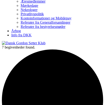
Æresmedlemmer
Mærkedage
Nekrologer
Privatlivspolitik
Kontoinformationer og Mobilepay
Referater fra Generalforsamlinger
Referater fra bestyrelsesmøder
Årbog
Info fra DKK
7 begivenheder found.