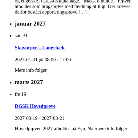
og engelske) i Læsø Klitplantage. Maks. 8 hunde. Prøven
afholdes som brugsprøve med fældning af fugl. Der kræves
derfor bestået apporteringsprøve […]
januar 2027
søn
31
Skovprøve – Langebæk
2027-01-31 @ 08:00
-
17:00
Mere info følger
marts 2027
fre
19
DGSK Hovedprøve
2027-03-19
-
2027-03-21
Hovedprøven 2027 afholdes på Fyn, Nærmere info følger.