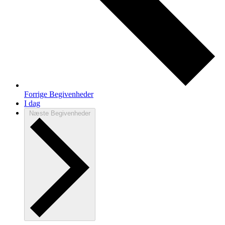
Forrige
Begivenheder
I dag
Næste
Begivenheder