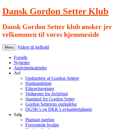
Dansk Gordon Setter Klub
Dansk Gordon Setter klub ønsker jer
velkommen til vores hjemmeside
Videre til indhold
Menu
Forside
Nyheder
Aktivitetskalender
Avl
Opdrættere af Gordon Settere
Hanhundeliste
Eliteavlsregister
Vedtægter for Avlsfond
Standard for Gordon Setter
Gordon Setterens oprindelse
DGSK’s og DKK’s avlsanbefalinger
Salg
Planlagt parring
Forventede hvalpe