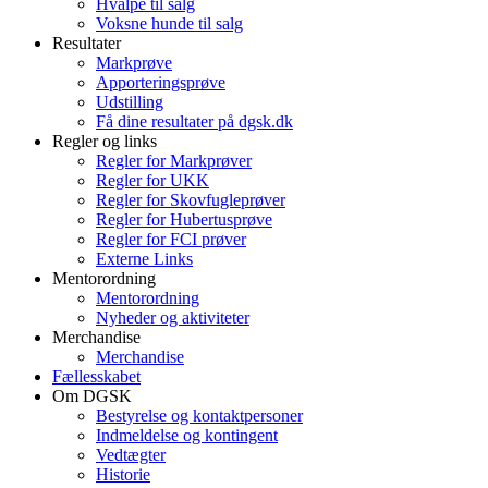
Hvalpe til salg
Voksne hunde til salg
Resultater
Markprøve
Apporteringsprøve
Udstilling
Få dine resultater på dgsk.dk
Regler og links
Regler for Markprøver
Regler for UKK
Regler for Skovfugleprøver
Regler for Hubertusprøve
Regler for FCI prøver
Externe Links
Mentorordning
Mentorordning
Nyheder og aktiviteter
Merchandise
Merchandise
Fællesskabet
Om DGSK
Bestyrelse og kontaktpersoner
Indmeldelse og kontingent
Vedtægter
Historie