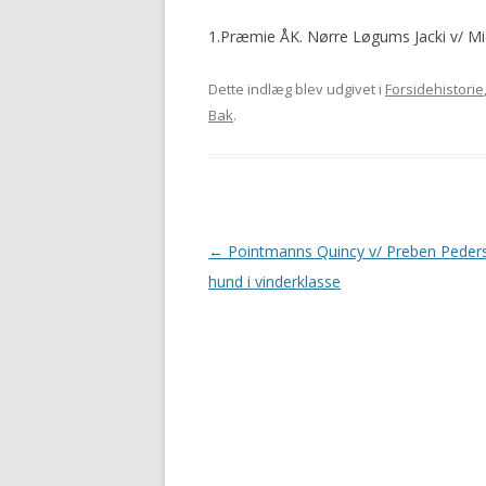
1.Præmie ÅK. Nørre Løgums Jacki v/ Mi
Dette indlæg blev udgivet i
Forsidehistorie
Bak
.
Indlægsnavigation
←
Pointmanns Quincy v/ Preben Peder
hund i vinderklasse