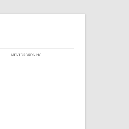
MENTORORDNING
RKPRØVER
MENTORORDNING
NYHEDER OG AKTIVITETER
OVFUGLEPRØVER
BERTUSPRØVE
 PRØVER