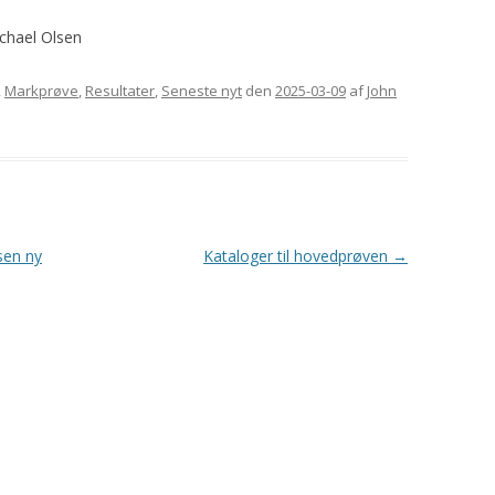
GORDON SETTERENS
ÆRESMEDLEMMER
chael Olsen
OPRINDELSE
MÆRKEDAGE
DGSK’S OG DKK’S
,
Markprøve
,
Resultater
,
Seneste nyt
den
2025-03-09
af
John
NEKROLOGER
AVLSANBEFALINGER
PRIVATLIVSPOLITIK
KONTOINFORMATIONER OG
MOBILEPAY
sen ny
Kataloger til hovedprøven
→
REFERATER FRA
GENERALFORSAMLINGER
REFERATER FRA
BESTYRELSESMØDER