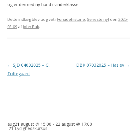
og er dermed ny hund i vinderklasse.
Dette indlæg blev udgivet i
Forsidehistorie
,
Seneste nyt
den
2025-
03-09
af
John Bak
.
Indlægsnavigation
←
SJD 04032025 – Gl.
DBK 07032025 – Haslev
→
Toftegaard
aug
21 august @ 15:00
-
22 august @ 17:00
21
Lydighedskursus