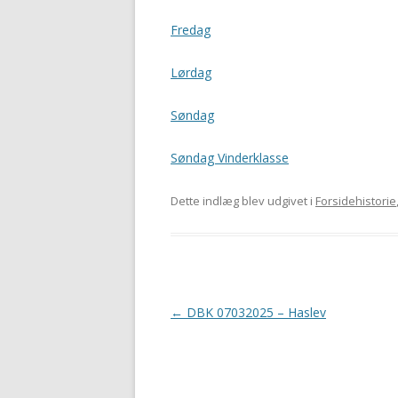
Fredag
Lørdag
Søndag
Søndag Vinderklasse
Dette indlæg blev udgivet i
Forsidehistorie
Indlægsnavigation
←
DBK 07032025 – Haslev