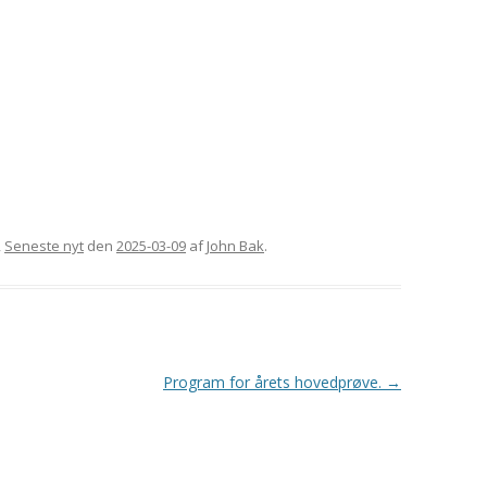
GORDON SETTERENS
ÆRESMEDLEMMER
OPRINDELSE
MÆRKEDAGE
DGSK’S OG DKK’S
NEKROLOGER
AVLSANBEFALINGER
PRIVATLIVSPOLITIK
KONTOINFORMATIONER OG
MOBILEPAY
,
Seneste nyt
den
2025-03-09
af
John Bak
.
REFERATER FRA
GENERALFORSAMLINGER
REFERATER FRA
BESTYRELSESMØDER
Program for årets hovedprøve.
→