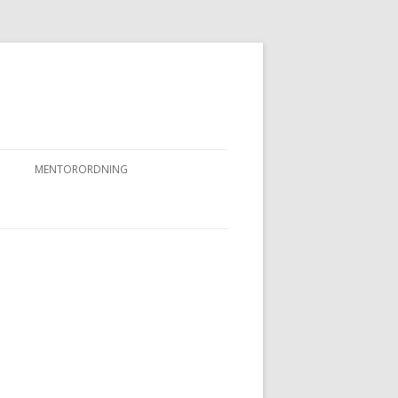
MENTORORDNING
RKPRØVER
MENTORORDNING
NYHEDER OG AKTIVITETER
OVFUGLEPRØVER
BERTUSPRØVE
 PRØVER