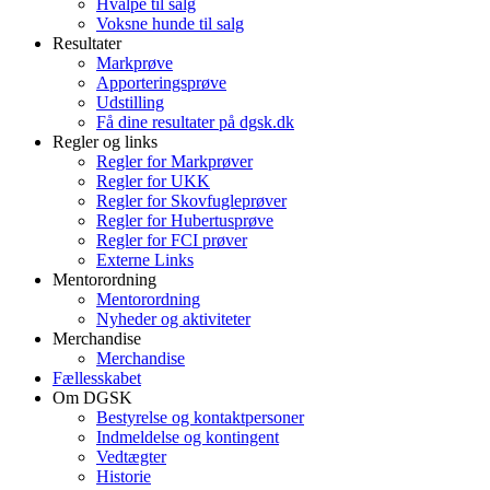
Hvalpe til salg
Voksne hunde til salg
Resultater
Markprøve
Apporteringsprøve
Udstilling
Få dine resultater på dgsk.dk
Regler og links
Regler for Markprøver
Regler for UKK
Regler for Skovfugleprøver
Regler for Hubertusprøve
Regler for FCI prøver
Externe Links
Mentorordning
Mentorordning
Nyheder og aktiviteter
Merchandise
Merchandise
Fællesskabet
Om DGSK
Bestyrelse og kontaktpersoner
Indmeldelse og kontingent
Vedtægter
Historie