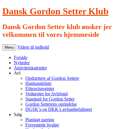
Dansk Gordon Setter Klub
Dansk Gordon Setter klub ønsker jer
velkommen til vores hjemmeside
Videre til indhold
Menu
Forside
Nyheder
Aktivitetskalender
Avl
Opdrættere af Gordon Settere
Hanhundeliste
Eliteavlsregister
Vedtægter for Avlsfond
Standard for Gordon Setter
Gordon Setterens oprindelse
DGSK’s og DKK’s avlsanbefalinger
Salg
Planlagt parring
Forventede hvalpe