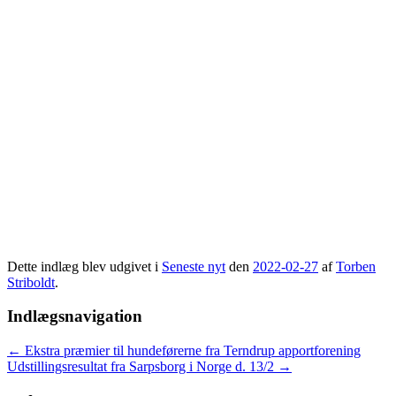
Dette indlæg blev udgivet i
Seneste nyt
den
2022-02-27
af
Torben
Striboldt
.
Indlægsnavigation
←
Ekstra præmier til hundeførerne fra Terndrup apportforening
Udstillingsresultat fra Sarpsborg i Norge d. 13/2
→