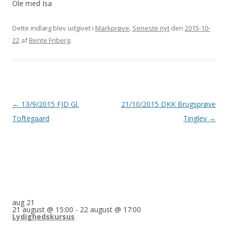
Ole med Isa
Dette indlæg blev udgivet i
Markprøve
,
Seneste nyt
den
2015-10-
22
af
Bente Friberg
.
Indlægsnavigation
←
13/9/2015 FJD Gl.
21/10/2015 DKK Brugsprøve
Toftegaard
Tinglev
→
aug
21
21 august @ 15:00
-
22 august @ 17:00
Lydighedskursus