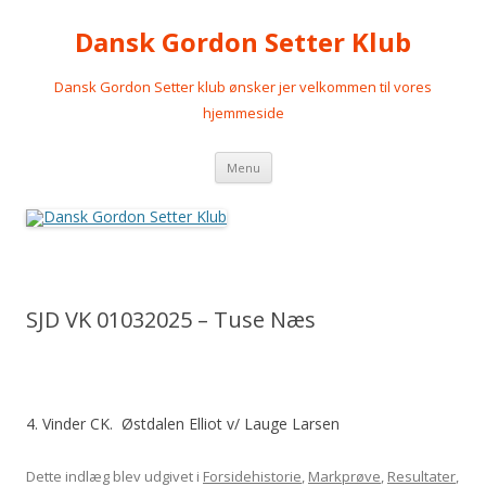
Dansk Gordon Setter Klub
Dansk Gordon Setter klub ønsker jer velkommen til vores
hjemmeside
Videre
Menu
til
indhold
SJD VK 01032025 – Tuse Næs
4. Vinder CK. Østdalen Elliot v/ Lauge Larsen
Dette indlæg blev udgivet i
Forsidehistorie
,
Markprøve
,
Resultater
,