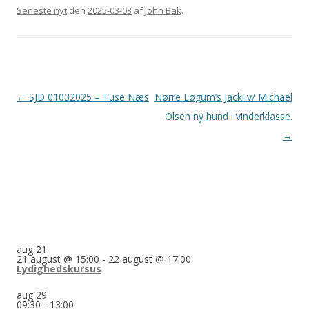
Seneste nyt
den
2025-03-03
af
John Bak
.
Indlægsnavigation
←
SJD 01032025 – Tuse Næs
Nørre Løgum’s Jacki v/ Michael
Olsen ny hund i vinderklasse.
→
aug
21
21 august @ 15:00
-
22 august @ 17:00
Lydighedskursus
aug
29
09:30
-
13:00