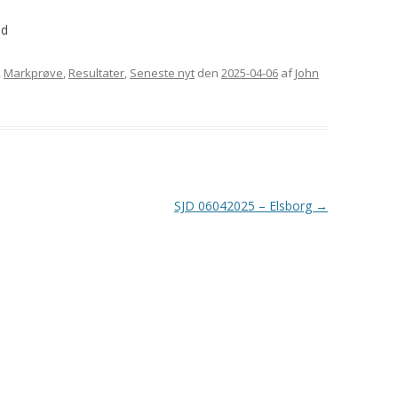
GORDON SETTERENS
ÆRESMEDLEMMER
ad
OPRINDELSE
MÆRKEDAGE
DGSK’S OG DKK’S
,
Markprøve
,
Resultater
,
Seneste nyt
den
2025-04-06
af
John
NEKROLOGER
AVLSANBEFALINGER
PRIVATLIVSPOLITIK
KONTOINFORMATIONER OG
MOBILEPAY
SJD 06042025 – Elsborg
→
REFERATER FRA
GENERALFORSAMLINGER
REFERATER FRA
BESTYRELSESMØDER