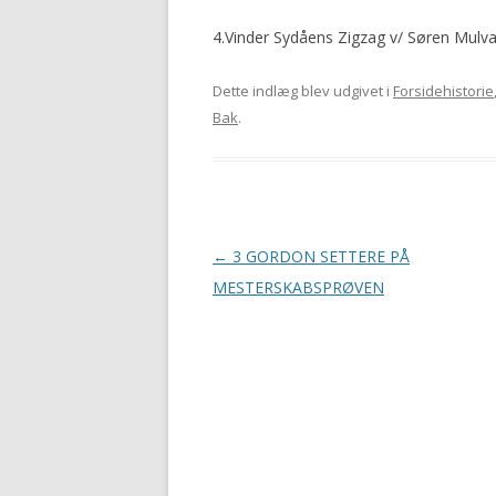
4.Vinder Sydåens Zigzag v/ Søren Mulv
Dette indlæg blev udgivet i
Forsidehistorie
Bak
.
Indlægsnavigation
←
3 GORDON SETTERE PÅ
MESTERSKABSPRØVEN