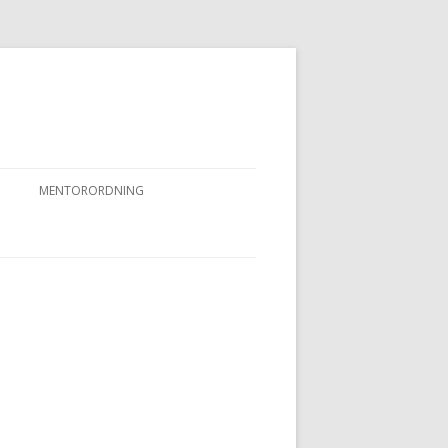
MENTORORDNING
RKPRØVER
MENTORORDNING
NYHEDER OG AKTIVITETER
OVFUGLEPRØVER
BERTUSPRØVE
 PRØVER