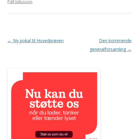
Páll Júlíusson
.
Indlægsnavigation
←
Ny pokal til Hovedprøven
Den kommende
generalforsamling
→