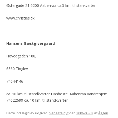
Østergade 21 6200 Aabenraa ca.5 km. til stankvarter
www.christies.dk
Hansens Gæstgivergaard
Hovedgaden 108,
6360 Tinglev
74644146
ca. 10 km. til standkvarter Danhostel Aabenraa Vandrehjem
74622699 ca. 10 km. til standkvarter
Dette indlæg blev udgivet i
Seneste nyt
den
2006-03-02
af
Ásgeir