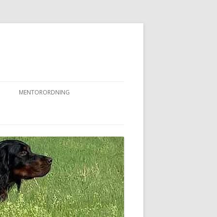
MENTORORDNING
RKPRØVER
MENTORORDNING
NYHEDER OG AKTIVITETER
OVFUGLEPRØVER
BERTUSPRØVE
 PRØVER