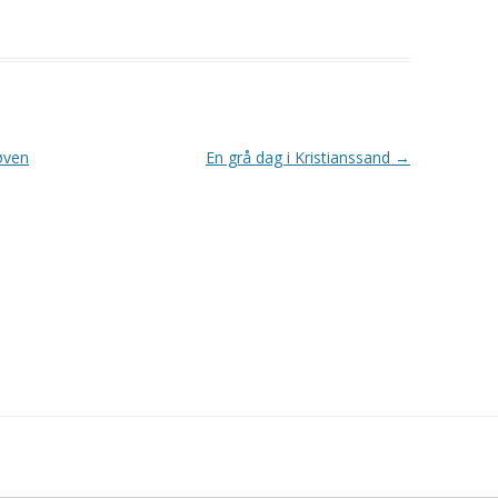
øven
En grå dag i Kristianssand
→