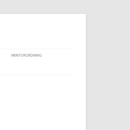
MENTORORDNING
RKPRØVER
MENTORORDNING
NYHEDER OG AKTIVITETER
OVFUGLEPRØVER
BERTUSPRØVE
 PRØVER