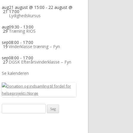
aug
21 august @ 15:00
-
22 august @
21
17:00
Lydighedskursus
aug
09:30
-
13:00
29
Træning RIOS
sep
08:00
-
17:00
19
Vinderklasse træning – Fyn
sep
08:00
-
17:00
27
DGSK Efterårsvinderklasse – Fyn
Se kalenderen
Søg
efter: