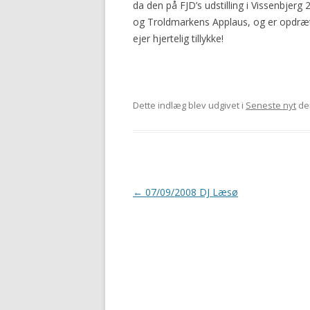
da den på FJD’s udstilling i Vissenbjer
og Troldmarkens Applaus, og er opdræt
ejer hjertelig tillykke!
Dette indlæg blev udgivet i
Seneste nyt
de
Indlægsnavigation
←
07/09/2008 DJ Læsø