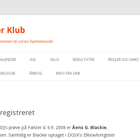
r Klub
kommen til vores hjemmeside
Videre
til
KALENDER
AVL
SALG
RESULTATER
REGLER OG LINKS
indhold
OPDRÆTTERE AF GORDON
PLANLAGT PARRING
MARKPRØVE
REGLER FOR MA
OM DGSK
ÅRBOG
INFO FRA DKK
SETTERE
FORVENTEDE HVALPE
APPORTERINGSPRØVE
REGLER FOR UKK
BESTYRELSE OG
HANHUNDELISTE
KONTAKTPERSONER
HVALPE TIL SALG
UDSTILLING
REGLER FOR SK
ELITEAVLSREGISTER
INDMELDELSE OG KONTINGENT
registreret
VOKSNE HUNDE TIL SALG
FÅ DINE RESULTATER PÅ DGSK.DK
REGLER FOR HU
VEDTÆGTER FOR AVLSFOND
VEDTÆGTER
REGLER FOR FCI
J’s prøve på Falster d. 6.9. 2008 er
Åens G. Blackie
,
STANDARD FOR GORDON SETTER
HISTORIE
en. Samtidig er Blackie optaget i DGSK’s Eliteavlsregister
EXTERNE LINKS