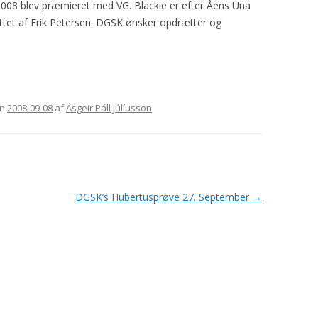
g 2008 blev præmieret med VG. Blackie er efter Åens Una
GORDON SETTERENS
ÆRESMEDLEMMER
tet af Erik Petersen. DGSK ønsker opdrætter og
OPRINDELSE
MÆRKEDAGE
DGSK’S OG DKK’S
NEKROLOGER
AVLSANBEFALINGER
PRIVATLIVSPOLITIK
n
2008-09-08
af
Ásgeir Páll Júlíusson
.
KONTOINFORMATIONER OG
MOBILEPAY
REFERATER FRA
GENERALFORSAMLINGER
DGSK’s Hubertusprøve 27. September
→
REFERATER FRA
BESTYRELSESMØDER