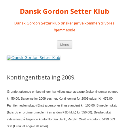
Dansk Gordon Setter Klub
Dansk Gordon Setter klub ønsker jer velkommen til vores
hjemmeside
Videre
Menu
til
indhold
Kontingentbetaling 2009.
Grundet stigende omkostninger har vi besluttet at sætte årskontingentet op med
kr. 50,00. Satserne for 2009 ses her
.
Kontingentet for 2009 udgør Kr. 475,00.
Familie medlemskab (Ekstra personer i husstanden) kr. 100,00.
B medlemskab
(hvis du er ordinært medlem i en anden FJD klub) kr. 350,00).
Beløbet skal
indsættes på følgende konto
Nordea Bank, Reg.Nr. 2470 – Kontonr. 5499 663
368
(Husk at angive dit navn)