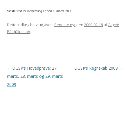
Sidste frist for indbetaling er den 1. marts 2009
Dette indlæg blev udgivet i
Seneste nyt
den
2009-02-18
af
Ásgeir
Páll Júlíusson
.
Indlægsnavigation
←
DGSK’s Hovedprøve; 27.
DGSK’s Regnskab 2008
→
marts, 28. marts og 29. marts
2009