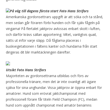
På väg till dagens första start Foto Hans Strifors
Amerikanska gordonsettrars uppgift är att söka och ta stånd,
men sedan går föraren förbi hunden och får själv fågeln på
vingarna! På flertalet jaktprov avlossas enbart skott i luften,
och därför krävs sällan apportering. Viltet, vanligtvis quail,
sätts ut inför varje släpp. Då fåglarna placeras i
buskvegetationen i fältens kanter och hundarna från start
dirigeras dit blir marktäckningen därefter.
Utsikt Foto Hans Strifors
Majoriteten av gordonsettrarna utbildas och förs av
professionella tränare, men det är inte ovanligt att ägare
själva för sina unghundar. Vissa jaktprov är öppna enbart för
amatörer. Hund som erövrat jaktchampionat med
professionell förare får titeln Field Champion (FC), medan
hund som uppnått championat med amatör benämns