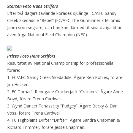
Starten Foto Hans Strifors
Efter två dagars tävlande korades sjuårige FC/AFC Sandy
Creek Skedaddle ”Rebel” (FC/AFC The Gunrunner x Milomix
Jane) som segrare, och han kan därmed till sina övriga titlar
även foga National Field Champion (NFC).
Prizes Foto Hans Strifors
Resultatet av National Championship för professionella
förare:
1. FC/AFC Sandy Creek Skedaddle. Ägare Ken Kohles, förare
Jim Heckert
2. FC Tomar’s Renegade Crackerjack ”Crackers”. Ägare Anne
Boyd, förare Trena Cardwell
3. Wynd Dancer Tenasscity ”Pudgey”. Ägare Becky & Dan
Voss, förare Trena Cardwell
4. FC Highplains Drifter “Drifter”. Ägare Sandra Chapman &
Richard Trimmer, förare Jesse Chapman.