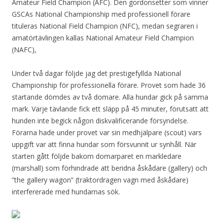
Amateur Field Champion (AFC). Den gordonsetter som vinner
GSCAs National Championship med professionell förare
tituleras National Field Champion (NFC), medan segraren i
amatörtävlingen kallas National Amateur Field Champion
(NAFC),
Under två dagar följde jag det prestigefyllda National
Championship för professionella förare. Provet som hade 36
startande dömdes av två domare. Alla hundar gick på samma
mark. Varje tävlande fick ett släpp på 45 minuter, förutsatt att
hunden inte begick någon diskvalificerande försyndelse.
Förarna hade under provet var sin medhjälpare (scout) vars
uppgift var att finna hundar som försvunnit ur synhåll. När
starten gått följde bakom domarparet en markledare
(marshall) som förhindrade att beridna åskådare (gallery) och
”the gallery wagon” (traktordragen vagn med åskådare)
interfererade med hundarnas sök.