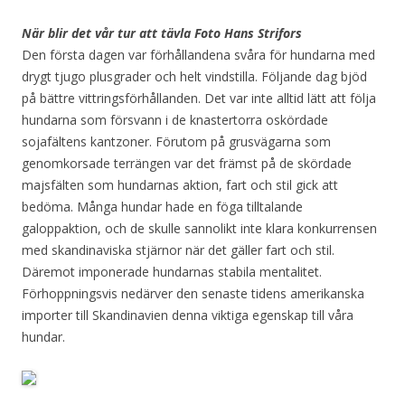
När blir det vår tur att tävla Foto Hans Strifors
Den första dagen var förhållandena svåra för hundarna med
drygt tjugo plusgrader och helt vindstilla. Följande dag bjöd
på bättre vittringsförhållanden. Det var inte alltid lätt att följa
hundarna som försvann i de knastertorra oskördade
sojafältens kantzoner. Förutom på grusvägarna som
genomkorsade terrängen var det främst på de skördade
majsfälten som hundarnas aktion, fart och stil gick att
bedöma. Många hundar hade en föga tilltalande
galoppaktion, och de skulle sannolikt inte klara konkurrensen
med skandinaviska stjärnor när det gäller fart och stil.
Däremot imponerade hundarnas stabila mentalitet.
Förhoppningsvis nedärver den senaste tidens amerikanska
importer till Skandinavien denna viktiga egenskap till våra
hundar.