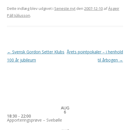
Dette indlæg blev udgivet i
Seneste nyt
den
2007-12-10
af
Ásgeir
Páll Júlíusson
.
Indlægsnavigation
←
Svensk Gordon Setter Klubs
Årets pointpokaler – i henhold
100 år jubileum
til årbogen
→
AUG
6
18:30
-
22:00
Apporteringsprøve – Svebølle