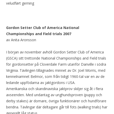
veludført gerning
Gordon Setter Club of America National
Championships and Field trials 2007
av Anita Aronsson
I början av november avhöll Gordon Setter Club of America
(GSCA) sitt trettonde National Championships and Field trials
för gordonsetter på Cloverdale Farm utanför Danville i södra
Virginia. Tävlingen tillägnades minnet av Dr. Joel Morris, med
kennelnamnet Belmor, som från tidigt 1960-tal var en av de
ledande uppfödarna av jaktgordons i USA.
Amerikanska och skandinaviska jaktprov skiljer sig åt i flera
avseenden. Med undantag av unghundsproven (puppy och
derby stakes) är domare, övriga funktionärer och hundförare
beridna. Tävlingar där deltagare går till fots (walking trials) har
generellt låg status.