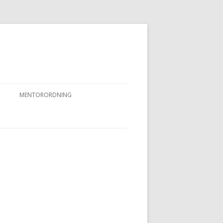
MENTORORDNING
RKPRØVER
MENTORORDNING
NYHEDER OG AKTIVITETER
OVFUGLEPRØVER
BERTUSPRØVE
 PRØVER