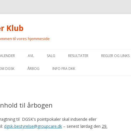
r Klub
kommen til vores hjemmeside
Videre
til
KALENDER
AVL
SALG
RESULTATER
REGLER OG LINKS
indhold
OPDRÆTTERE AF GORDON
PLANLAGT PARRING
MARKPRØVE
REGLER FOR MA
OM DGSK
ÅRBOG
INFO FRA DKK
SETTERE
FORVENTEDE HVALPE
APPORTERINGSPRØVE
REGLER FOR UKK
BESTYRELSE OG
HANHUNDELISTE
KONTAKTPERSONER
HVALPE TIL SALG
UDSTILLING
REGLER FOR SK
ELITEAVLSREGISTER
INDMELDELSE OG KONTINGENT
enhold til årbogen
VOKSNE HUNDE TIL SALG
FÅ DINE RESULTATER PÅ DGSK.DK
REGLER FOR HU
VEDTÆGTER FOR AVLSFOND
VEDTÆGTER
REGLER FOR FCI
tning til DGSK's pointpokaler skal indsende eller
STANDARD FOR GORDON SETTER
HISTORIE
il:
dgsk-bestyrelse@groupcare.dk
– senest lørdag den
29.
EXTERNE LINKS