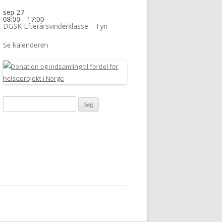
sep
27
08:00
-
17:00
DGSK Efterårsvinderklasse – Fyn
Se kalenderen
Søg
efter: