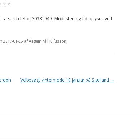
hunde)
uge Larsen telefon 30331949. Mødested og tid oplyses ved
n
2017-01-25
af
Ásgeir Páll Júlíusson
.
Gordon
Velbesøgt vintermøde 19.januar på Sjælland
→