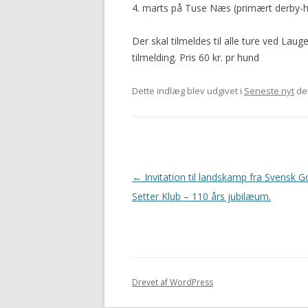
4. marts på Tuse Næs (primært derby-
Der skal tilmeldes til alle ture ved La
tilmelding. Pris 60 kr. pr hund
Dette indlæg blev udgivet i
Seneste nyt
de
Indlægsnavigation
←
Invitation til landskamp fra Svensk 
Setter Klub – 110 års jubilæum.
Drevet af WordPress