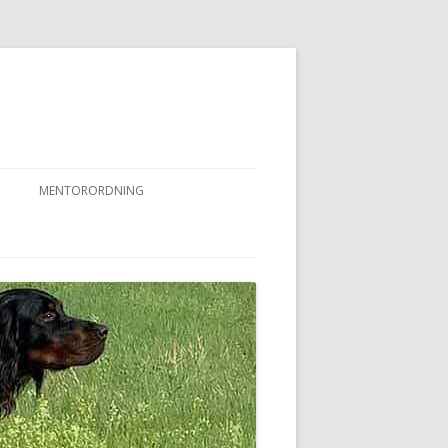
MENTORORDNING
RKPRØVER
MENTORORDNING
NYHEDER OG AKTIVITETER
OVFUGLEPRØVER
BERTUSPRØVE
 PRØVER