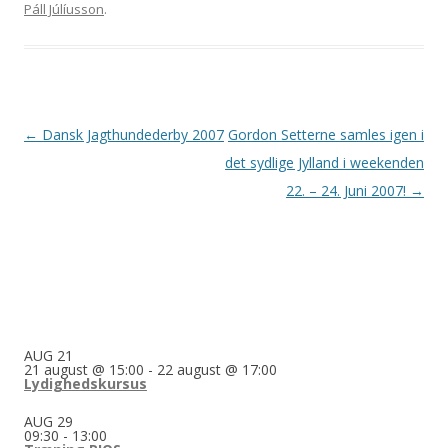
Páll Júlíusson
.
Indlægsnavigation
←
Dansk Jagthundederby 2007
Gordon Setterne samles igen i
det sydlige Jylland i weekenden
22. – 24. Juni 2007!
→
AUG
21
21 august @ 15:00
-
22 august @ 17:00
Lydighedskursus
AUG
29
09:30
-
13:00