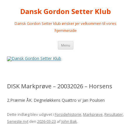
Dansk Gordon Setter Klub
Dansk Gordon Setter klub ønsker jer velkommen til vores
hjemmeside
Videre
Menu
til
indhold
DISK Markprøve – 20032026 – Horsens
2.Præmie ÅK. Degneløkkens Quattro v/ Jan Poulsen
Dette indlæg blev udgivet i
Forsidehistorie
,
Markprøve
,
Resultater
,
Seneste nyt
den
2026-03-23
af
John Bak
.