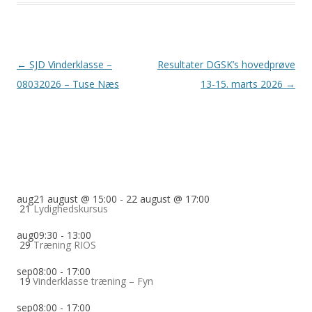
Indlægsnavigation
←
SJD Vinderklasse –
Resultater DGSK’s hovedprøve
08032026 – Tuse Næs
13-15. marts 2026
→
aug
21 august @ 15:00
-
22 august @ 17:00
21
Lydighedskursus
aug
09:30
-
13:00
29
Træning RIOS
sep
08:00
-
17:00
19
Vinderklasse træning – Fyn
sep
08:00
-
17:00