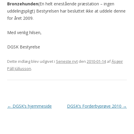
Bronzehunden
(En helt enestående præstation – ingen
uddelingspligt) Bestyrelsen har besluttet ikke at uddele denne
for året 2009.
Med venlig hilsen,
DGSK Bestyrelse
Dette indlæg blev udgivet i
Seneste nyt
den
2010-01-14
af
Ásgeir
Páll Júlíusson
.
Indlægsnavigation
←
DGSK’s hjemmeside
DGSK’s Forderbyprøve 2010
→