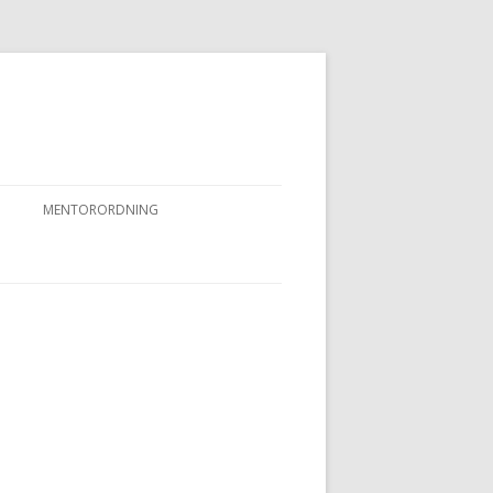
MENTORORDNING
RKPRØVER
MENTORORDNING
NYHEDER OG AKTIVITETER
OVFUGLEPRØVER
BERTUSPRØVE
 PRØVER