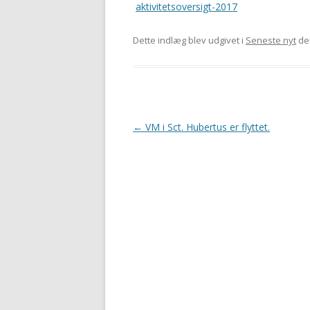
aktivitetsoversigt-2017
Dette indlæg blev udgivet i
Seneste nyt
de
Indlægsnavigation
←
VM i Sct. Hubertus er flyttet.