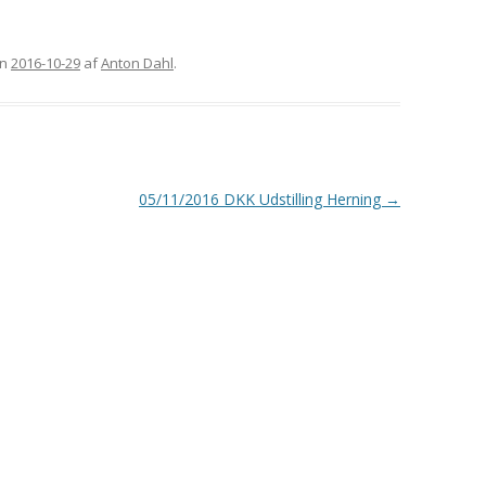
GORDON SETTERENS
ÆRESMEDLEMMER
OPRINDELSE
n
2016-10-29
af
Anton Dahl
.
MÆRKEDAGE
DGSK’S OG DKK’S
NEKROLOGER
AVLSANBEFALINGER
PRIVATLIVSPOLITIK
KONTOINFORMATIONER OG
05/11/2016 DKK Udstilling Herning
→
MOBILEPAY
REFERATER FRA
GENERALFORSAMLINGER
REFERATER FRA
BESTYRELSESMØDER