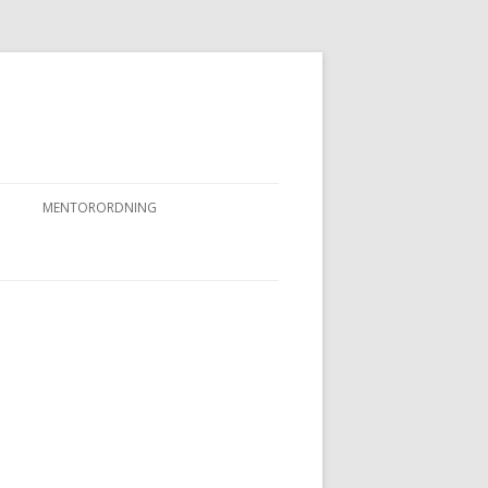
MENTORORDNING
RKPRØVER
MENTORORDNING
NYHEDER OG AKTIVITETER
OVFUGLEPRØVER
BERTUSPRØVE
 PRØVER