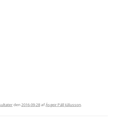
GORDON SETTERENS
ÆRESMEDLEMMER
OPRINDELSE
MÆRKEDAGE
DGSK’S OG DKK’S
NEKROLOGER
AVLSANBEFALINGER
PRIVATLIVSPOLITIK
KONTOINFORMATIONER OG
MOBILEPAY
REFERATER FRA
GENERALFORSAMLINGER
REFERATER FRA
BESTYRELSESMØDER
ultater
den
2016-09-28
af
Ásgeir Páll Júlíusson
.