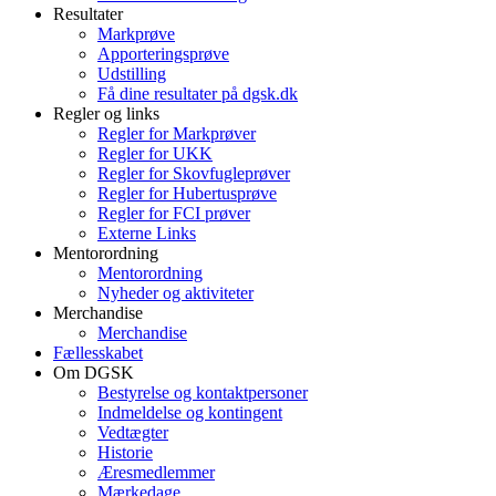
Resultater
Markprøve
Apporteringsprøve
Udstilling
Få dine resultater på dgsk.dk
Regler og links
Regler for Markprøver
Regler for UKK
Regler for Skovfugleprøver
Regler for Hubertusprøve
Regler for FCI prøver
Externe Links
Mentorordning
Mentorordning
Nyheder og aktiviteter
Merchandise
Merchandise
Fællesskabet
Om DGSK
Bestyrelse og kontaktpersoner
Indmeldelse og kontingent
Vedtægter
Historie
Æresmedlemmer
Mærkedage