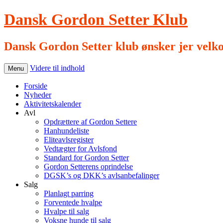
Dansk Gordon Setter Klub
Dansk Gordon Setter klub ønsker jer velk
Videre til indhold
Menu
Forside
Nyheder
Aktivitetskalender
Avl
Opdrættere af Gordon Settere
Hanhundeliste
Eliteavlsregister
Vedtægter for Avlsfond
Standard for Gordon Setter
Gordon Setterens oprindelse
DGSK’s og DKK’s avlsanbefalinger
Salg
Planlagt parring
Forventede hvalpe
Hvalpe til salg
Voksne hunde til salg