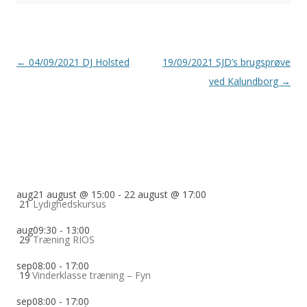
Indlægsnavigation
←
04/09/2021 DJ Holsted
19/09/2021 SJD’s brugsprøve
ved Kalundborg
→
aug
21 august @ 15:00
-
22 august @ 17:00
21
Lydighedskursus
aug
09:30
-
13:00
29
Træning RIOS
sep
08:00
-
17:00
19
Vinderklasse træning – Fyn
sep
08:00
-
17:00