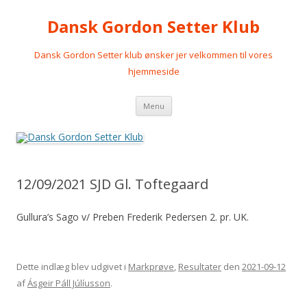
Dansk Gordon Setter Klub
Dansk Gordon Setter klub ønsker jer velkommen til vores
hjemmeside
Videre
Menu
til
indhold
12/09/2021 SJD Gl. Toftegaard
Gullura’s Sago v/ Preben Frederik Pedersen 2. pr. UK.
Dette indlæg blev udgivet i
Markprøve
,
Resultater
den
2021-09-12
af
Ásgeir Páll Júlíusson
.