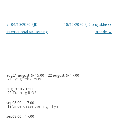
Indlægsnavigation
←
04/10/2020 SJD
18/10/2020 SJD brugsklasse
International VK Herning
Brande
→
aug
21 august @ 15:00
-
22 august @ 17:00
21
Lydighedskursus
aug
09:30
-
13:00
29
Træning RIOS
sep
08:00
-
17:00
19
Vinderklasse træning – Fyn
sep
08:00
-
17:00