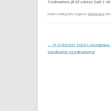
Troldmarkens Jill-Sif v/Anton Dahl 2. VK
Dette indlæg blev udgivet i
Markprøve
de
Indlægsnavigation
←
19-21/03/2021 DGSK´s Hovedprøve 
Standkvarter og indkvartering