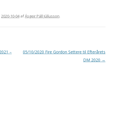
GORDON SETTERENS
ÆRESMEDLEMMER
OPRINDELSE
n
2020-10-04
af
Ásgeir Páll Júlíusson
.
MÆRKEDAGE
DGSK’S OG DKK’S
NEKROLOGER
AVLSANBEFALINGER
PRIVATLIVSPOLITIK
2021 –
05/10/2020 Fire Gordon Settere til Efterårets
KONTOINFORMATIONER OG
MOBILEPAY
DM 2020
→
REFERATER FRA
GENERALFORSAMLINGER
REFERATER FRA
BESTYRELSESMØDER