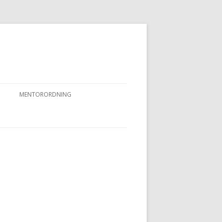
MENTORORDNING
RKPRØVER
MENTORORDNING
NYHEDER OG AKTIVITETER
OVFUGLEPRØVER
BERTUSPRØVE
 PRØVER