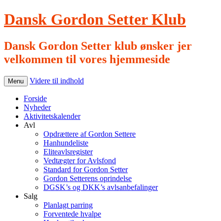
Dansk Gordon Setter Klub
Dansk Gordon Setter klub ønsker jer
velkommen til vores hjemmeside
Videre til indhold
Menu
Forside
Nyheder
Aktivitetskalender
Avl
Opdrættere af Gordon Settere
Hanhundeliste
Eliteavlsregister
Vedtægter for Avlsfond
Standard for Gordon Setter
Gordon Setterens oprindelse
DGSK’s og DKK’s avlsanbefalinger
Salg
Planlagt parring
Forventede hvalpe