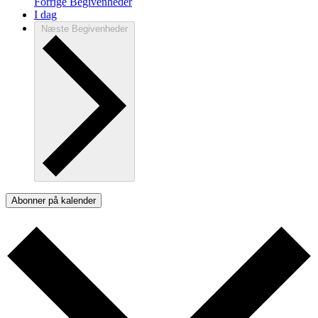
Forrige
Begivenheder
I dag
Næste
Begivenheder
Abonner på kalender