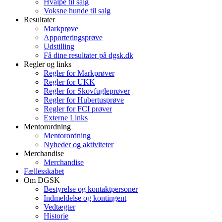
Hvalpe til salg
Voksne hunde til salg
Resultater
Markprøve
Apporteringsprøve
Udstilling
Få dine resultater på dgsk.dk
Regler og links
Regler for Markprøver
Regler for UKK
Regler for Skovfugleprøver
Regler for Hubertusprøve
Regler for FCI prøver
Externe Links
Mentorordning
Mentorordning
Nyheder og aktiviteter
Merchandise
Merchandise
Fællesskabet
Om DGSK
Bestyrelse og kontaktpersoner
Indmeldelse og kontingent
Vedtægter
Historie