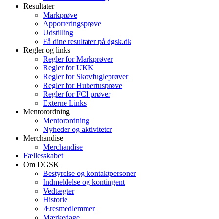
Resultater
Markprøve
Apporteringsprøve
Udstilling
Få dine resultater på dgsk.dk
Regler og links
Regler for Markprøver
Regler for UKK
Regler for Skovfugleprøver
Regler for Hubertusprøve
Regler for FCI prøver
Externe Links
Mentorordning
Mentorordning
Nyheder og aktiviteter
Merchandise
Merchandise
Fællesskabet
Om DGSK
Bestyrelse og kontaktpersoner
Indmeldelse og kontingent
Vedtægter
Historie
Æresmedlemmer
Mærkedage