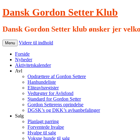
Dansk Gordon Setter Klub
Dansk Gordon Setter klub ønsker jer velk
Videre til indhold
Menu
Forside
Nyheder
Aktivitetskalender
Avl
Opdrættere af Gordon Settere
Hanhundeliste
Eliteavlsregister
Vedtægter for Avlsfond
Standard for Gordon Setter
Gordon Setterens oprindelse
DGSK’s og DKK’s avlsanbefalinger
Salg
Planlagt parring
Forventede hvalpe
Hvalpe til salg
Voksne hunde til salg