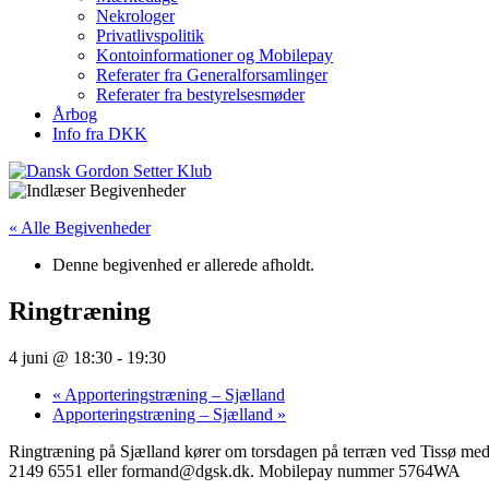
Nekrologer
Privatlivspolitik
Kontoinformationer og Mobilepay
Referater fra Generalforsamlinger
Referater fra bestyrelsesmøder
Årbog
Info fra DKK
« Alle Begivenheder
Denne begivenhed er allerede afholdt.
Ringtræning
4 juni @ 18:30
-
19:30
«
Apporteringstræning – Sjælland
Apporteringstræning – Sjælland
»
Ringtræning på Sjælland kører om torsdagen på terræn ved Tissø med C
2149 6551 eller formand@dgsk.dk. Mobilepay nummer 5764WA