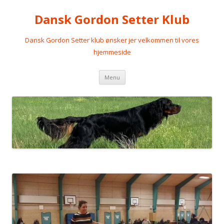
Dansk Gordon Setter Klub
Dansk Gordon Setter klub ønsker jer velkommen til vores
hjemmeside
Videre
Menu
til
indhold