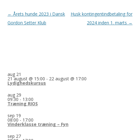
Indlægsnavigation
←
Årets hunde 2023 i Dansk
Husk kontingentindbetaling for
Gordon Setter Klub
2024 inden 1. marts
→
aug
21
21 august @ 15:00
-
22 august @ 17:00
Lydighedskursus
aug
29
09:30
-
13:00
Træning RIOS
sep
19
08:00
-
17:00
Vinderklasse træning – Fyn
sep
27