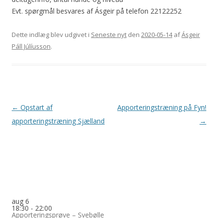
Evt. spørgmål besvares af Ásgeir på telefon 22122252
Dette indlæg blev udgivet i
Seneste nyt
den
2020-05-14
af
Ásgeir
Páll Júlíusson
.
Indlægsnavigation
←
Opstart af
Apporteringstræning på Fyn!
apporteringstræning Sjælland
→
aug
6
18:30
-
22:00
Apporteringsprøve – Svebølle