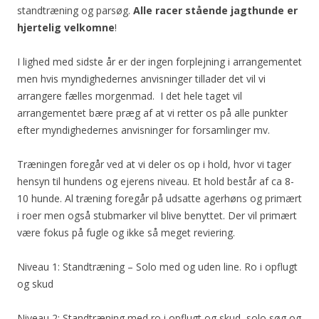
standtræning og parsøg.
Alle racer stående jagthunde er
hjertelig velkomne
!
I lighed med sidste år er der ingen forplejning i arrangementet
men hvis myndighedernes anvisninger tillader det vil vi
arrangere fælles morgenmad. I det hele taget vil
arrangementet bære præg af at vi retter os på alle punkter
efter myndighedernes anvisninger for forsamlinger mv.
Træningen foregår ved at vi deler os op i hold, hvor vi tager
hensyn til hundens og ejerens niveau. Et hold består af ca 8-
10 hunde. Al træning foregår på udsatte agerhøns og primært
i roer men også stubmarker vil blive benyttet. Der vil primært
være fokus på fugle og ikke så meget reviering.
Niveau 1: Standtræning – Solo med og uden line. Ro i opflugt
og skud
Niveau 2: Standtræning med ro i opflugt og skud, solo søg og