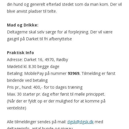
din hund og generelt efterlad stedet som da man kom. Der vil
blive anvist pladser til telte.
Mad og Drikke:
Deltagerne skal selv sørge for al forplejning. Der vil være
gasgril på Darket til fri afbenyttelse
Praktisk Info
Adresse: Darket 16, 4970, Rødby
Mødetid kl. 8.30 begge dage
Betaling: MobilePay på nummer
93969.
Tilmelding er først
bindende ved betaling
Pris pr., hund: 400,- for to dages træning
Max. 30 starter pr. dag efter først til mølle princippet.
(Når der er fyldt op er der mulighed for at komme på
venteliste)
Alle tilmeldinger sendes på mail:
dgsk@dgsk.dk
med
deltagerinfo, antal hunde og niveau