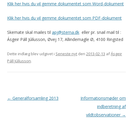
Klik her hvis du vil gemme dokumentet som Word-dokument
Klik her hvis du vil gemme dokumentet som PDF-dokument
Skemate skal mailes til
apj@sterna.dk
eller pr. snail mail til :
Ásgeir Páll Júlíusson, Øvej 17, Allindemagle Ø, 4100 Ringsted
Dette indlæg blev udgivet i
Seneste nyt
den
2013-02-13
af
Ásgeir
Páll Júlíusson
.
Indlægsnavigation
←
Generalforsamling 2013
Informationsmøder om
indberetning af
vildtobservationer
→